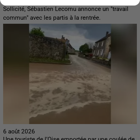
ingérences...
Sollicité, Sébastien Lecornu annonce un "travail
commun" avec les partis à la rentrée.
6 août 2026
Une touriste de l’Oise emportée par une coulée de