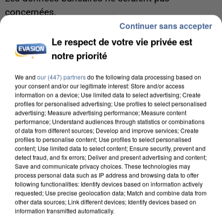
concernées.
Continuer sans accepter
Le respect de votre vie privée est
notre priorité
We and
our (447) partners
do the following data processing based on
your consent and/or our legitimate interest: Store and/or access
information on a device; Use limited data to select advertising; Create
profiles for personalised advertising; Use profiles to select personalised
advertising; Measure advertising performance; Measure content
performance; Understand audiences through statistics or combinations
of data from different sources; Develop and improve services; Create
profiles to personalise content; Use profiles to select personalised
content; Use limited data to select content; Ensure security, prevent and
detect fraud, and fix errors; Deliver and present advertising and content;
Save and communicate privacy choices. These technologies may
process personal data such as IP address and browsing data to offer
following functionalities: Identify devices based on information actively
7 août 2026
requested; Use precise geolocation data; Match and combine data from
other data sources; Link different devices; Identify devices based on
Un second cadre de la DZ Mafia interpellé en
information transmitted automatically.
Algérie