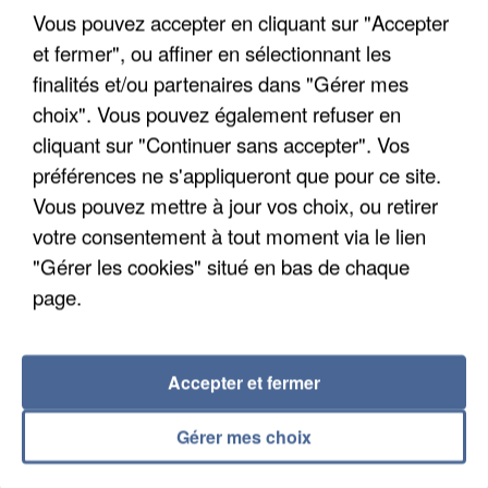
Un cofondateur du réseau avait été interpellé
Vous pouvez accepter en cliquant sur "Accepter
quelques jours plus tôt.
et fermer", ou affiner en sélectionnant les
finalités et/ou partenaires dans "Gérer mes
choix". Vous pouvez également refuser en
cliquant sur "Continuer sans accepter". Vos
préférences ne s'appliqueront que pour ce site.
Vous pouvez mettre à jour vos choix, ou retirer
votre consentement à tout moment via le lien
"Gérer les cookies" situé en bas de chaque
page.
Accepter et fermer
Gérer mes choix
6 août 2026
Gabriel Attal et Raphaël Glucksmann visés par des