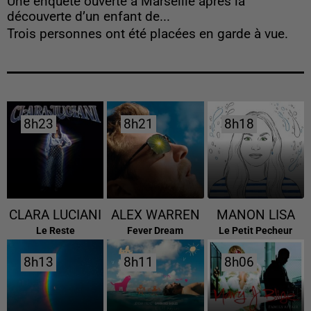
Une enquête ouverte à Marseille après la
découverte d’un enfant de...
Trois personnes ont été placées en garde à vue.
8h23
8h23
8h21
8h21
8h18
8h18
CLARA LUCIANI
ALEX WARREN
MANON LISA
Le Reste
Fever Dream
Le Petit Pecheur
8h13
8h13
8h11
8h11
8h06
8h06