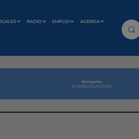
OCALES
RADIO
EMPLOI
AGENDA
Renegades
X AMBASSADORS