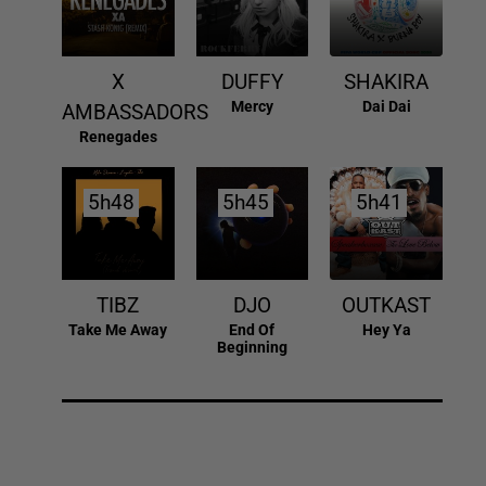
X
DUFFY
SHAKIRA
Mercy
Dai Dai
AMBASSADORS
Renegades
5h48
5h48
5h45
5h45
5h41
5h41
TIBZ
DJO
OUTKAST
Take Me Away
End Of
Hey Ya
Beginning