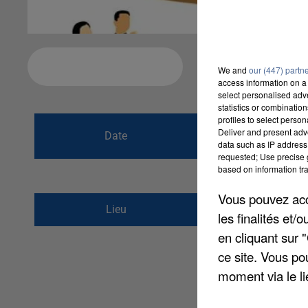
Ajouter à votre calendrier
We and
our (447) partn
access information on a 
select personalised ad
statistics or combinatio
profiles to select person
du
27 mai 2018 à
Deliver and present adv
Date
data such as IP address 
au
27 mai 2018 à
requested; Use precise g
based on information tra
Vous pouvez acce
salle des fêtes
Lieu
les finalités et
77470
trilport
en cliquant sur 
ce site. Vous po
moment via le li