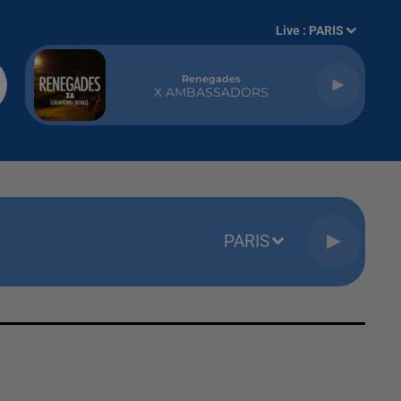
Live :
PARIS
Renegades
X AMBASSADORS
PARIS