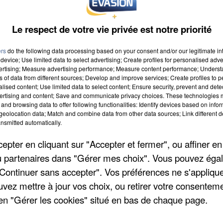
Le respect de votre vie privée est notre priorité
ers
do the following data processing based on your consent and/or our legitimate int
device; Use limited data to select advertising; Create profiles for personalised adver
vertising; Measure advertising performance; Measure content performance; Unders
ns of data from different sources; Develop and improve services; Create profiles to 
alised content; Use limited data to select content; Ensure security, prevent and detect
 9h00
ertising and content; Save and communicate privacy choices. These technologies
and browsing data to offer following functionalities: Identify devices based on infor
 19h59
eolocation data; Match and combine data from other data sources; Link different de
nsmitted automatically.
pter en cliquant sur "Accepter et fermer", ou affiner en
/ou partenaires dans "Gérer mes choix". Vous pouvez éga
"Continuer sans accepter". Vos préférences ne s'appliqu
uvez mettre à jour vos choix, ou retirer votre consenteme
en "Gérer les cookies" situé en bas de chaque page.