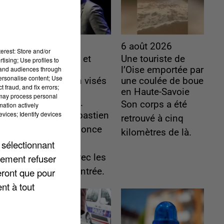
6 août 2026
6 août 2026
erest: Store and/or
Gabriel Attal et
Une touriste de
tising; Use profiles to
tand audiences through
Raphaël
l’Oise emportée par
personalise content; Use
Glucksmann visés
une coulée de boue
 fraud, and fix errors;
par des
en Haute-Savoie
 may process personal
ingérences...
Son corps a été
mation actively
vices; Identify devices
Sollicité, Sébastien
retrouvé à cinq
Lecornu annonce
kilomètres de là.
 sélectionnant
un "travail
lement refuser
commun" avec les
eront que pour
partis à la rentrée.
nt à tout