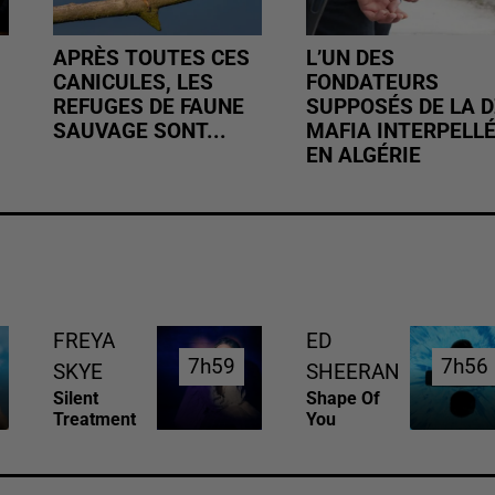
APRÈS TOUTES CES
L’UN DES
CANICULES, LES
FONDATEURS
REFUGES DE FAUNE
SUPPOSÉS DE LA D
SAUVAGE SONT...
MAFIA INTERPELL
EN ALGÉRIE
FREYA
ED
7h59
7h59
7h56
7h56
SKYE
SHEERAN
Silent
Shape Of
Treatment
You