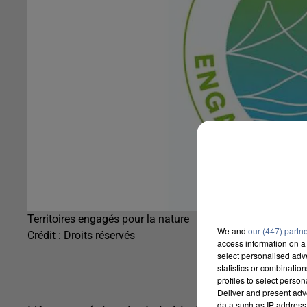
Territoires engagés pour la nature
We and
our (447) partn
Crédit :
Droits réservés
access information on a 
select personalised ad
statistics or combinatio
profiles to select person
Deliver and present adv
data such as IP address 