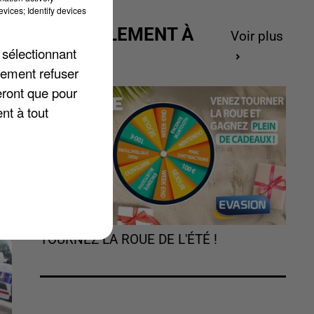
vices; Identify devices
ACTUELLEMENT À
Voir plus
GAGNER
 sélectionnant
lement refuser
n
eront que pour
nt à tout
TOURNEZ LA ROUE DE L'ÉTÉ !