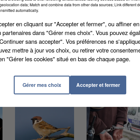
ance a dévoilé les lauréats 2026 de cette
eolocation data; Match and combine data from other data sources; Link different de
 agissant pour préserver la biodiversité. P
armi le
nsmitted automatically.
91), Ris-Orangis (91), mais aussi Bois-le-Roi (77), la
pter en cliquant sur "Accepter et fermer", ou affiner en
rance (77), Carrières-sous-Poissy (78), ou Magny-
/ou partenaires dans "Gérer mes choix". Vous pouvez éga
s animales et végétales sont menacées de disparitio
"Continuer sans accepter". Vos préférences ne s'appliqu
uvez mettre à jour vos choix, ou retirer votre consenteme
en "Gérer les cookies" situé en bas de chaque page.
Gérer mes choix
Accepter et fermer