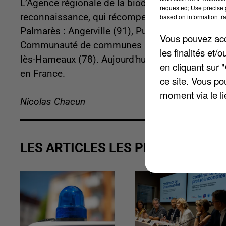
L’Agence régionale de la biodiversité d’Île-de-Fr
requested; Use precise g
reconnaissance, qui récompense les collectivités
based on information tra
Palmarès : Angerville (91), Pussay (91), Lisses (
Vous pouvez acce
Communauté de communes Plaines et Monts de F
les finalités et
lès-Hameaux (78). Aujourd'hui, 23 % des espèce
en cliquant sur 
en France.
ce site. Vous po
moment via le li
Nicolas Chacun
LES ARTICLES LES PLUS VUS