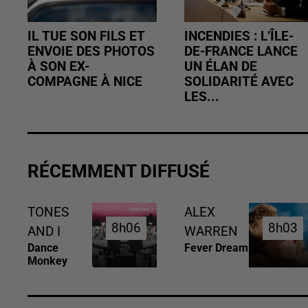
IL TUE SON FILS ET
INCENDIES : L’ÎLE-
ENVOIE DES PHOTOS
DE-FRANCE LANCE
À SON EX-
UN ÉLAN DE
COMPAGNE À NICE
SOLIDARITÉ AVEC
LES...
RÉCEMMENT DIFFUSÉ
TONES
ALEX
8h06
8h06
8h03
8h03
AND I
WARREN
Dance
Fever Dream
Monkey