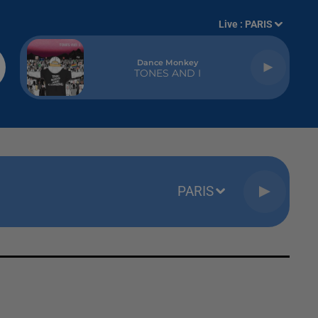
Live :
PARIS
Dance Monkey
TONES AND I
PARIS