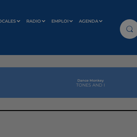
OCALES
RADIO
EMPLOI
AGENDA
Dance Monkey
TONES AND I