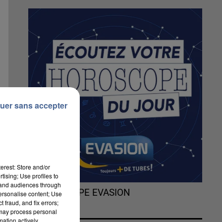
uer sans accepter
erest: Store and/or
tising; Use profiles to
tand audiences through
L'HOROSCOPE EVASION
personalise content; Use
 fraud, and fix errors;
 may process personal
mation actively