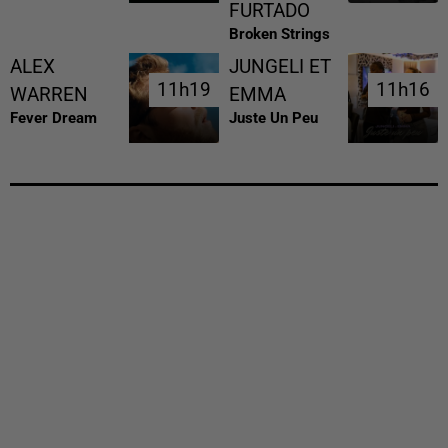
FURTADO
Broken Strings
ALEX
JUNGELI ET
11h19
11h19
11h16
11h16
WARREN
EMMA
Fever Dream
Juste Un Peu