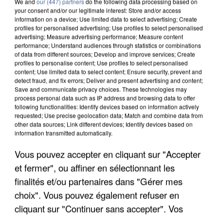
We and
our (447) partners
do the following data processing based on
your consent and/or our legitimate interest: Store and/or access
information on a device; Use limited data to select advertising; Create
profiles for personalised advertising; Use profiles to select personalised
advertising; Measure advertising performance; Measure content
performance; Understand audiences through statistics or combinations
of data from different sources; Develop and improve services; Create
profiles to personalise content; Use profiles to select personalised
content; Use limited data to select content; Ensure security, prevent and
detect fraud, and fix errors; Deliver and present advertising and content;
Save and communicate privacy choices. These technologies may
process personal data such as IP address and browsing data to offer
following functionalities: Identify devices based on information actively
requested; Use precise geolocation data; Match and combine data from
other data sources; Link different devices; Identify devices based on
information transmitted automatically.
INCENDIES : L’ÎLE-DE-FRANCE LANCE UN ÉLAN
Vous pouvez accepter en cliquant sur "Accepter
DE SOLIDARITÉ AVEC LES...
et fermer", ou affiner en sélectionnant les
finalités et/ou partenaires dans "Gérer mes
choix". Vous pouvez également refuser en
cliquant sur "Continuer sans accepter". Vos