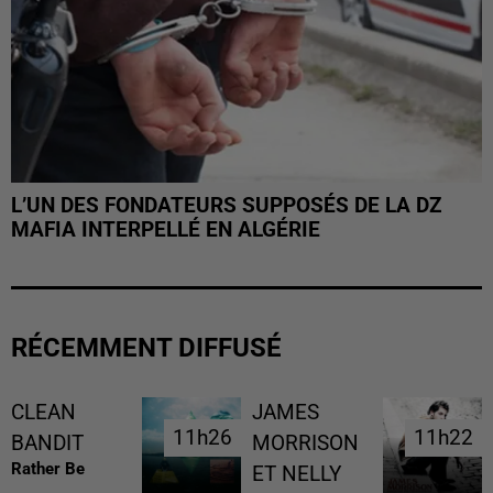
L’UN DES FONDATEURS SUPPOSÉS DE LA DZ
MAFIA INTERPELLÉ EN ALGÉRIE
RÉCEMMENT DIFFUSÉ
CLEAN
JAMES
11h26
11h26
11h22
11h22
BANDIT
MORRISON
Rather Be
ET NELLY