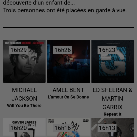
découverte d’un enfant de...
Trois personnes ont été placées en garde à vue.
16h29
16h29
16h26
16h26
16h23
16h23
MICHAEL
AMEL BENT
ED SHEERAN &
L'amour Ca Se Donne
JACKSON
MARTIN
Will You Be There
GARRIX
Repeat It
16h20
16h20
16h16
16h16
16h13
16h13