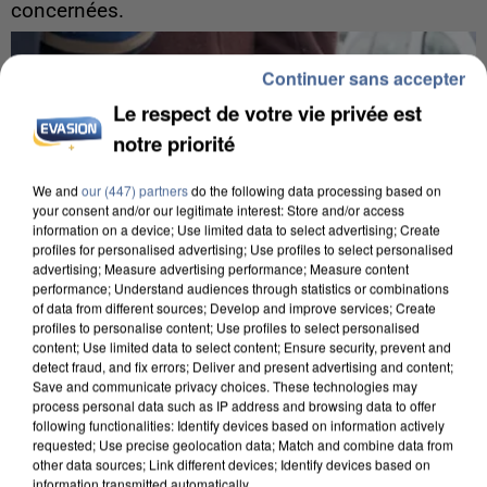
concernées.
Continuer sans accepter
Le respect de votre vie privée est
notre priorité
We and
our (447) partners
do the following data processing based on
your consent and/or our legitimate interest: Store and/or access
information on a device; Use limited data to select advertising; Create
profiles for personalised advertising; Use profiles to select personalised
advertising; Measure advertising performance; Measure content
performance; Understand audiences through statistics or combinations
of data from different sources; Develop and improve services; Create
profiles to personalise content; Use profiles to select personalised
content; Use limited data to select content; Ensure security, prevent and
detect fraud, and fix errors; Deliver and present advertising and content;
Save and communicate privacy choices. These technologies may
7 août 2026
process personal data such as IP address and browsing data to offer
following functionalities: Identify devices based on information actively
Un second cadre de la DZ Mafia interpellé en
requested; Use precise geolocation data; Match and combine data from
Algérie
other data sources; Link different devices; Identify devices based on
Un cofondateur du réseau avait été interpellé
information transmitted automatically.