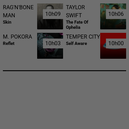
RAG'N'BONE
TAYLOR
10h09
10h09
10h06
10h06
MAN
SWIFT
Skin
The Fate Of
Ophelia
M. POKORA
TEMPER CITY
10h03
10h03
10h00
10h00
Reflet
Self Aware