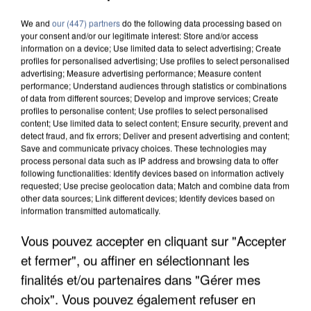
We and
our (447) partners
do the following data processing based on
your consent and/or our legitimate interest: Store and/or access
information on a device; Use limited data to select advertising; Create
profiles for personalised advertising; Use profiles to select personalised
advertising; Measure advertising performance; Measure content
performance; Understand audiences through statistics or combinations
of data from different sources; Develop and improve services; Create
profiles to personalise content; Use profiles to select personalised
content; Use limited data to select content; Ensure security, prevent and
detect fraud, and fix errors; Deliver and present advertising and content;
Save and communicate privacy choices. These technologies may
process personal data such as IP address and browsing data to offer
following functionalities: Identify devices based on information actively
requested; Use precise geolocation data; Match and combine data from
other data sources; Link different devices; Identify devices based on
information transmitted automatically.
Vous pouvez accepter en cliquant sur "Accepter
UNE TOURISTE DE L’OISE EMPORTÉE PAR UNE
COULÉE DE BOUE EN HAUTE-SAVOIE
et fermer", ou affiner en sélectionnant les
finalités et/ou partenaires dans "Gérer mes
choix". Vous pouvez également refuser en