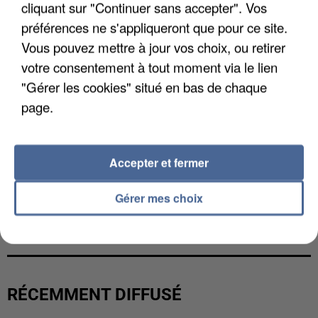
cliquant sur "Continuer sans accepter". Vos
préférences ne s'appliqueront que pour ce site.
Vous pouvez mettre à jour vos choix, ou retirer
votre consentement à tout moment via le lien
"Gérer les cookies" situé en bas de chaque
page.
Accepter et fermer
Gérer mes choix
LES DONNÉES DE 300 000 CLIENTS DÉROBÉES À
INTERMARCHÉ APRÈS UNE...
RÉCEMMENT DIFFUSÉ