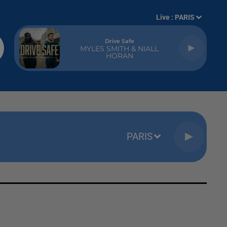
Live :
PARIS
Drive Safe
MYLES SMITH & NIALL
HORAN
PARIS