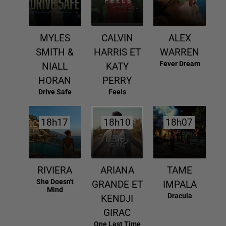
MYLES
CALVIN
ALEX
SMITH &
HARRIS ET
WARREN
Fever Dream
NIALL
KATY
HORAN
PERRY
Drive Safe
Feels
18h17
18h17
18h10
18h10
18h07
18h07
RIVIERA
ARIANA
TAME
She Doesn't
GRANDE ET
IMPALA
Mind
Dracula
KENDJI
GIRAC
One Last Time