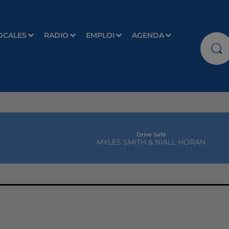
OCALES
RADIO
EMPLOI
AGENDA
Drive Safe
MYLES SMITH & NIALL HORAN