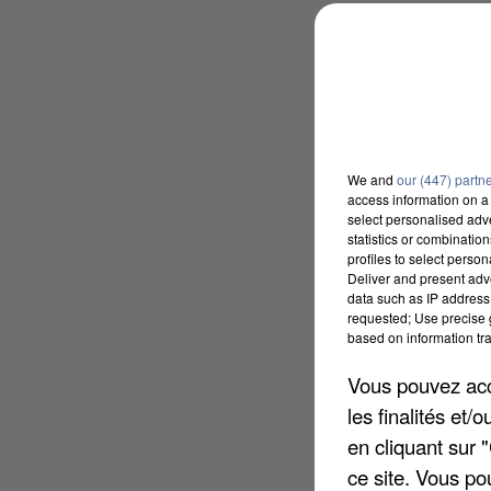
We and
our (447) partn
access information on a 
select personalised ad
statistics or combinatio
profiles to select person
Deliver and present adv
data such as IP address 
requested; Use precise g
based on information tra
Vous pouvez acce
les finalités et
en cliquant sur 
ce site. Vous po