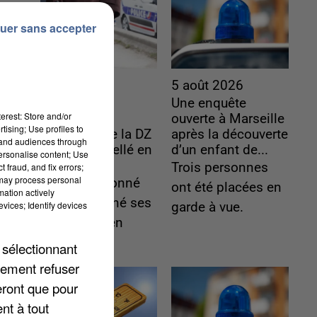
uer sans accepter
5 août 2026
5 août 2026
L’un des
Une enquête
erest: Store and/or
fondateurs
ouverte à Marseille
tising; Use profiles to
supposés de la DZ
après la découverte
tand audiences through
Mafia interpellé en
d’un enfant de...
personalise content; Use
Algérie
Trois personnes
 fraud, and fix errors;
 may process personal
Il est soupçonné
ont été placées en
mation actively
d'y avoir mené ses
vices; Identify devices
garde à vue.
opérations en
France.
 sélectionnant
lement refuser
eront que pour
nt à tout