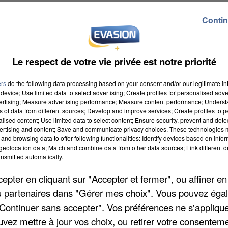
Contin
Le respect de votre vie privée est notre priorité
ers
do the following data processing based on your consent and/or our legitimate int
device; Use limited data to select advertising; Create profiles for personalised adver
vertising; Measure advertising performance; Measure content performance; Unders
ns of data from different sources; Develop and improve services; Create profiles to 
alised content; Use limited data to select content; Ensure security, prevent and detect
ertising and content; Save and communicate privacy choices. These technologies
and browsing data to offer following functionalities: Identify devices based on infor
eolocation data; Match and combine data from other data sources; Link different de
nsmitted automatically.
pter en cliquant sur "Accepter et fermer", ou affiner en
/ou partenaires dans "Gérer mes choix". Vous pouvez éga
"Continuer sans accepter". Vos préférences ne s'appliqu
uvez mettre à jour vos choix, ou retirer votre consenteme