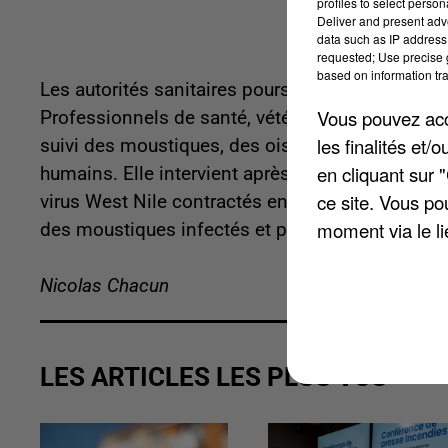
profiles to select person
Deliver and present adv
data such as IP address 
requested; Use precise g
based on information tra
Les autorités sanitaires poursuivent en 2026 leu
Vous pouvez acce
Professionnels de santé, vétérinaires, laboratoire
les finalités et
suivi des moustiques, des oiseaux sauvages et d
en cliquant sur 
humains. Elle intervient après une année 2025 
ce site. Vous po
virus West Nile contractés en Île-de-France. Au 
moment via le li
des moustiques infectés et plusieurs cas anima
Nicolas Chacun
LES ARTICLES LES PLUS VUS