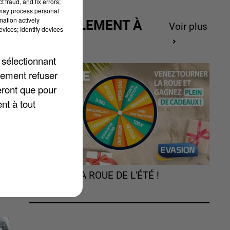
 fraud, and fix errors;
 may process personal
mation actively
ACTUELLEMENT À
Voir plus
vices; Identify devices
GAGNER
u.
 sélectionnant
e
lement refuser
eront que pour
e
nt à tout
e
TOURNEZ LA ROUE DE L'ÉTÉ !