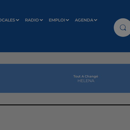
OCALES
RADIO
EMPLOI
AGENDA
Tout A Changé
HELENA