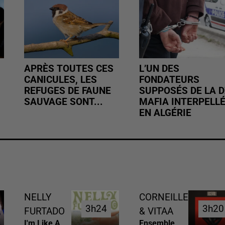
APRÈS TOUTES CES
L’UN DES
CANICULES, LES
FONDATEURS
REFUGES DE FAUNE
SUPPOSÉS DE LA D
SAUVAGE SONT...
MAFIA INTERPELL
EN ALGÉRIE
NELLY
CORNEILLE
3h24
3h24
3h20
3h20
FURTADO
& VITAA
I'm Like A
Ensemble