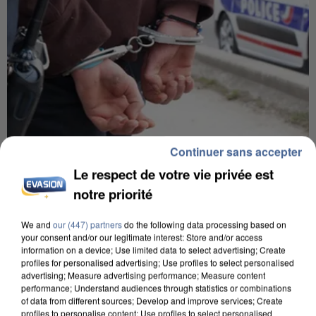
Continuer sans accepter
7 août 2026
Le respect de votre vie privée est
Un second cadre de la DZ Mafia interpellé en
notre priorité
Algérie
Un cofondateur du réseau avait été interpellé
We and
our (447) partners
do the following data processing based on
your consent and/or our legitimate interest: Store and/or access
quelques jours plus tôt.
information on a device; Use limited data to select advertising; Create
profiles for personalised advertising; Use profiles to select personalised
advertising; Measure advertising performance; Measure content
performance; Understand audiences through statistics or combinations
of data from different sources; Develop and improve services; Create
profiles to personalise content; Use profiles to select personalised