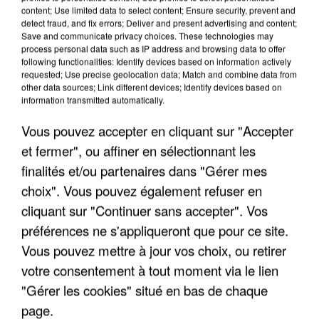
content; Use limited data to select content; Ensure security, prevent and
detect fraud, and fix errors; Deliver and present advertising and content;
Save and communicate privacy choices. These technologies may
process personal data such as IP address and browsing data to offer
following functionalities: Identify devices based on information actively
requested; Use precise geolocation data; Match and combine data from
other data sources; Link different devices; Identify devices based on
information transmitted automatically.
Vous pouvez accepter en cliquant sur "Accepter
et fermer", ou affiner en sélectionnant les
finalités et/ou partenaires dans "Gérer mes
6 août 2026
choix". Vous pouvez également refuser en
Gabriel Attal et Raphaël Glucksmann visés par des
cliquant sur "Continuer sans accepter". Vos
ingérences...
préférences ne s'appliqueront que pour ce site.
Sollicité, Sébastien Lecornu annonce un "travail
Vous pouvez mettre à jour vos choix, ou retirer
commun" avec les partis à la rentrée.
votre consentement à tout moment via le lien
"Gérer les cookies" situé en bas de chaque
page.