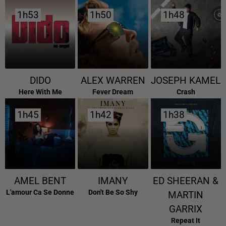
1h53
1h53
1h50
1h50
1h48
1h48
DIDO
ALEX WARREN
JOSEPH KAMEL
Here With Me
Fever Dream
Crash
1h45
1h45
1h42
1h42
1h38
1h38
AMEL BENT
IMANY
ED SHEERAN &
L'amour Ca Se Donne
Don't Be So Shy
MARTIN
GARRIX
Repeat It