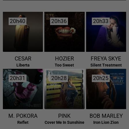
20h40
20h40
20h36
20h36
20h33
20h33
CESAR
HOZIER
FREYA SKYE
Liberta
Too Sweet
Silent Treatment
20h31
20h31
20h28
20h28
20h25
20h25
M. POKORA
PINK
BOB MARLEY
Reflet
Cover Me In Sunshine
Iron Lion Zion