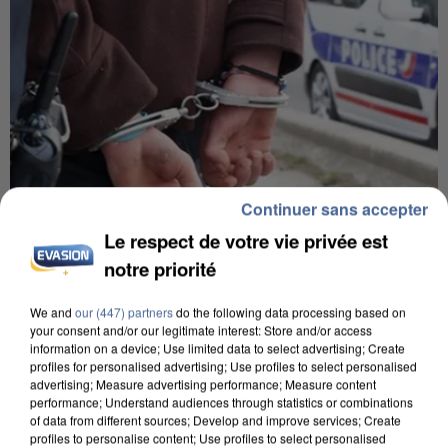
Continuer sans accepter
Le respect de votre vie privée est
notre priorité
8h00
Un second cadre de la DZ Mafia interpellé en
We and
our (447) partners
do the following data processing based on
Algérie
your consent and/or our legitimate interest: Store and/or access
information on a device; Use limited data to select advertising; Create
Un cofondateur du réseau avait été interpellé
profiles for personalised advertising; Use profiles to select personalised
quelques jours plus tôt.
advertising; Measure advertising performance; Measure content
performance; Understand audiences through statistics or combinations
of data from different sources; Develop and improve services; Create
profiles to personalise content; Use profiles to select personalised