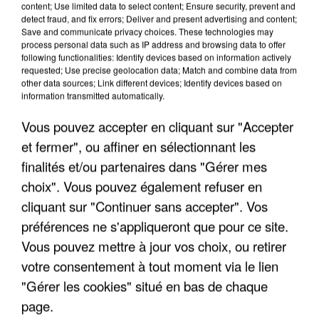
content; Use limited data to select content; Ensure security, prevent and
detect fraud, and fix errors; Deliver and present advertising and content;
Save and communicate privacy choices. These technologies may
process personal data such as IP address and browsing data to offer
following functionalities: Identify devices based on information actively
requested; Use precise geolocation data; Match and combine data from
other data sources; Link different devices; Identify devices based on
information transmitted automatically.
Vous pouvez accepter en cliquant sur "Accepter
et fermer", ou affiner en sélectionnant les
finalités et/ou partenaires dans "Gérer mes
choix". Vous pouvez également refuser en
cliquant sur "Continuer sans accepter". Vos
6 août 2026
préférences ne s'appliqueront que pour ce site.
Gabriel Attal et Raphaël Glucksmann visés par des
Vous pouvez mettre à jour vos choix, ou retirer
ingérences...
votre consentement à tout moment via le lien
Sollicité, Sébastien Lecornu annonce un "travail
"Gérer les cookies" situé en bas de chaque
commun" avec les partis à la rentrée.
page.