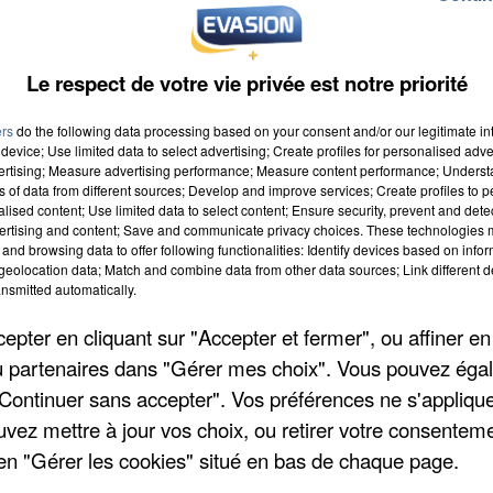
Le respect de votre vie privée est notre priorité
ers
do the following data processing based on your consent and/or our legitimate int
device; Use limited data to select advertising; Create profiles for personalised adver
vertising; Measure advertising performance; Measure content performance; Unders
ns of data from different sources; Develop and improve services; Create profiles to 
alised content; Use limited data to select content; Ensure security, prevent and detect
 à 8h00
ertising and content; Save and communicate privacy choices. These technologies
and browsing data to offer following functionalities: Identify devices based on infor
 à 19h59
eolocation data; Match and combine data from other data sources; Link different de
nsmitted automatically.
pter en cliquant sur "Accepter et fermer", ou affiner en
Ru
/ou partenaires dans "Gérer mes choix". Vous pouvez éga
"Continuer sans accepter". Vos préférences ne s'appliqu
uvez mettre à jour vos choix, ou retirer votre consenteme
en "Gérer les cookies" situé en bas de chaque page.