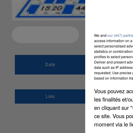
Ajouter à votre calendrier
We and
our (447) partn
access information on a 
select personalised ad
statistics or combinatio
profiles to select person
du
26 mars 2016
Deliver and present adv
Date
data such as IP address 
au
27 mars 2016
requested; Use precise g
based on information tra
Vous pouvez acce
27-29 rue du Vieux 
Lieu
les finalités et
77210
AVON
en cliquant sur 
ce site. Vous po
moment via le li