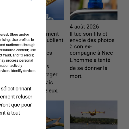
4 août 2026
4 août 2026
Le gouvernement
Il tue son fils et
erest: Store and/or
tising; Use profiles to
et l’Ademe publient
envoie des photos
tand audiences through
une carte
à son ex-
personalise content; Use
interactive des
compagne à Nice
 fraud, and fix errors;
lieux...
L'homme a tenté
 may process personal
mation actively
Les habitants
de se donner la
vices; Identify devices
peuvent partager
mort.
les points frais
 sélectionnant
près de chez eux.
lement refuser
eront que pour
nt à tout