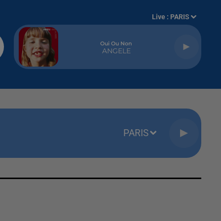
Live :
PARIS
Oui Ou Non
ANGELE
PARIS