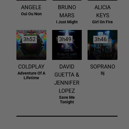
ANGELE
BRUNO
ALICIA
Oui Ou Non
MARS
KEYS
I Just Might
Girl On Fire
3h52
3h52
3h49
3h49
3h46
3h46
COLDPLAY
DAVID
SOPRANO
Adventure Of A
Dj
GUETTA &
Lifetime
JENNIFER
LOPEZ
Save Me
Tonight