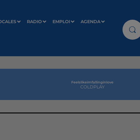
OCALES
RADIO
EMPLOI
AGENDA
Feelslikeimfallinginlove
COLDPLAY