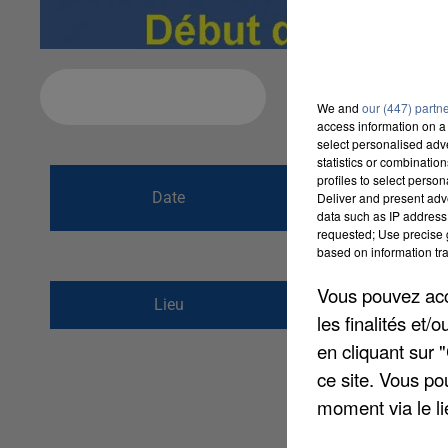
Ajouter à votre calendrier
We and
our (447) partn
access information on a 
select personalised ad
statistics or combinatio
du
8 février 2020
profiles to select person
Date
Deliver and present adv
au
8 février 2020
data such as IP address 
requested; Use precise g
based on information tra
Vous pouvez acce
rue de la Mairie
Lieu
les finalités et
77460
Chaintreaux
en cliquant sur 
ce site. Vous po
moment via le li