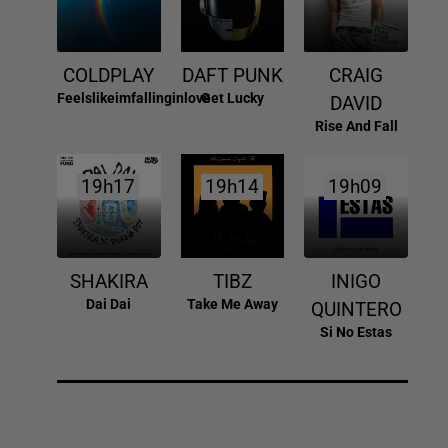
COLDPLAY
DAFT PUNK
CRAIG
Feelslikeimfallinginlove
Get Lucky
DAVID
Rise And Fall
19h17
19h17
19h14
19h14
19h09
19h09
SHAKIRA
TIBZ
INIGO
Dai Dai
Take Me Away
QUINTERO
Si No Estas