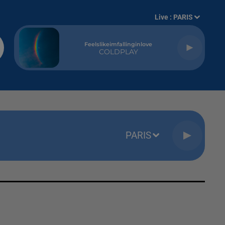
Live :
PARIS
Feelslikeimfallinginlove
COLDPLAY
PARIS