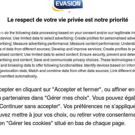
Le respect de votre vie privée est notre priorité
ers
do the following data processing based on your consent and/or our legitimate int
device; Use limited data to select advertising; Create profiles for personalised adver
vertising; Measure advertising performance; Measure content performance; Unders
ns of data from different sources; Develop and improve services; Create profiles to 
 à 8h00
alised content; Use limited data to select content; Ensure security, prevent and detect
ertising and content; Save and communicate privacy choices. These technologies
 à 18h59
and browsing data to offer following functionalities: Identify devices based on infor
eolocation data; Match and combine data from other data sources; Link different de
nsmitted automatically.
pter en cliquant sur "Accepter et fermer", ou affiner en
/ou partenaires dans "Gérer mes choix". Vous pouvez éga
"Continuer sans accepter". Vos préférences ne s'appliqu
uvez mettre à jour vos choix, ou retirer votre consenteme
en "Gérer les cookies" situé en bas de chaque page.