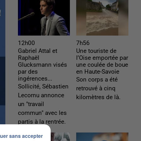
12h00
7h56
Gabriel Attal et
Une touriste de
Raphaël
l’Oise emportée par
Glucksmann visés
une coulée de boue
par des
en Haute-Savoie
ingérences...
Son corps a été
Sollicité, Sébastien
retrouvé à cinq
Lecornu annonce
kilomètres de là.
un "travail
commun" avec les
partis à la rentrée.
uer sans accepter