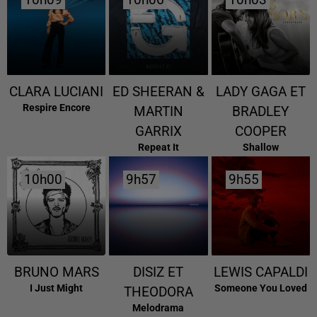
10h09
10h09
10h06
10h06
10h03
10h03
CLARA LUCIANI
ED SHEERAN &
LADY GAGA ET
Respire Encore
MARTIN
BRADLEY
GARRIX
COOPER
Repeat It
Shallow
10h00
10h00
9h57
9h57
9h55
9h55
BRUNO MARS
DISIZ ET
LEWIS CAPALDI
I Just Might
Someone You Loved
THEODORA
Melodrama