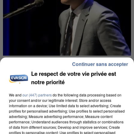
6 août 2026
Continuer sans accepter
Gabriel Attal et Raphaël Glucksmann visés par des
Le respect de votre vie privée est
ingérences...
notre priorité
Sollicité, Sébastien Lecornu annonce un "travail
commun" avec les partis à la rentrée.
We and
our (447) partners
do the following data processing based on
your consent and/or our legitimate interest: Store and/or access
information on a device; Use limited data to select advertising; Create
profiles for personalised advertising; Use profiles to select personalised
advertising; Measure advertising performance; Measure content
performance; Understand audiences through statistics or combinations
of data from different sources; Develop and improve services; Create
profiles to personalise content; Use profiles to select personalised