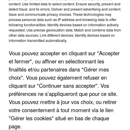
content; Use limited data to select content; Ensure security, prevent and
detect fraud, and fix errors; Deliver and present advertising and content;
Save and communicate privacy choices. These technologies may
process personal data such as IP address and browsing data to offer
following functionalities: Identify devices based on information actively
requested; Use precise geolocation data; Match and combine data from
other data sources; Link different devices; Identify devices based on
information transmitted automatically.
Vous pouvez accepter en cliquant sur "Accepter
et fermer", ou affiner en sélectionnant les
6 août 2026
finalités et/ou partenaires dans "Gérer mes
Une touriste de l’Oise emportée par une coulée de
choix". Vous pouvez également refuser en
boue en Haute-Savoie
cliquant sur "Continuer sans accepter". Vos
Son corps a été retrouvé à cinq kilomètres de là.
préférences ne s'appliqueront que pour ce site.
Vous pouvez mettre à jour vos choix, ou retirer
votre consentement à tout moment via le lien
"Gérer les cookies" situé en bas de chaque
page.