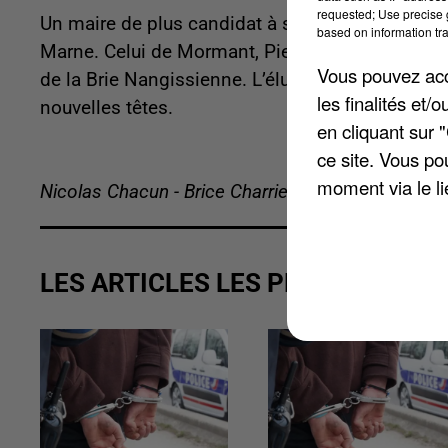
requested; Use precise g
Un maire de plus candidat à sa réélection pour l
based on information tra
Marne. Celui de Mormant, Pierre-Yves Nicot. Il br
Vous pouvez acce
de la Brie Nangissienne. L’élu de droite de 54 a
les finalités et
nouvelles têtes.
en cliquant sur 
ce site. Vous po
moment via le li
Nicolas Chacun - Brice Charrier
LES ARTICLES LES PLUS VUS