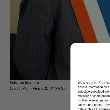
We and
our (447) partn
Echarpe tricolore
access information on a 
Crédit :
Alain Pierre CC BY SA 3.0
select personalised ad
statistics or combinatio
profiles to select person
Deliver and present adv
data such as IP address 