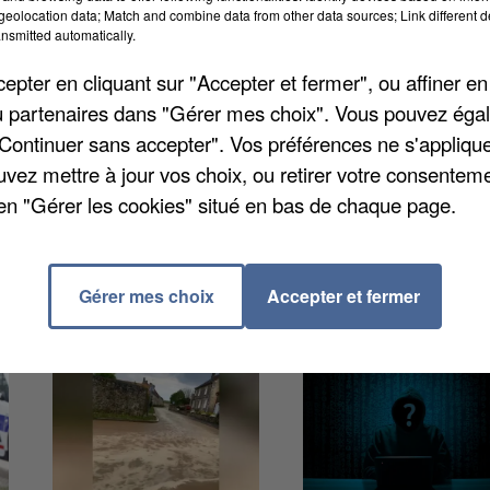
eolocation data; Match and combine data from other data sources; Link different de
es municipales de 2026, dans le sud de la Seine-et-
nsmitted automatically.
iguera un deuxième mandat à la tête de la petite ville
pter en cliquant sur "Accepter et fermer", ou affiner en
ns assure que la moitié de sa liste sera composée de
/ou partenaires dans "Gérer mes choix". Vous pouvez éga
"Continuer sans accepter". Vos préférences ne s'appliqu
uvez mettre à jour vos choix, ou retirer votre consenteme
en "Gérer les cookies" situé en bas de chaque page.
Gérer mes choix
Accepter et fermer