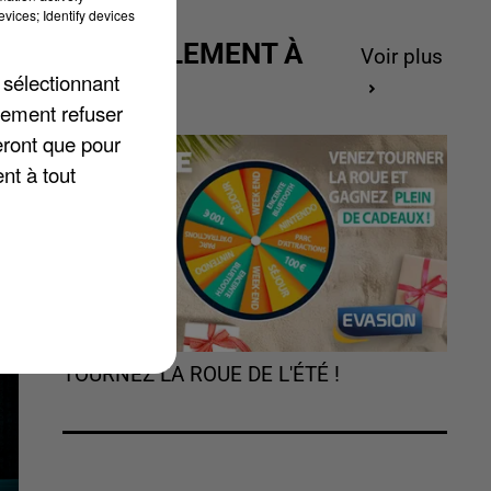
vices; Identify devices
ACTUELLEMENT À
Voir plus
 sélectionnant
GAGNER
lement refuser
eront que pour
nt à tout
TOURNEZ LA ROUE DE L'ÉTÉ !