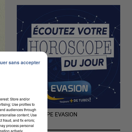
uer sans accepter
erest: Store and/or
tising; Use profiles to
tand audiences through
L'HOROSCOPE EVASION
personalise content; Use
 fraud, and fix errors;
 may process personal
mation actively