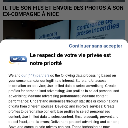
IL TUE SON FILS ET ENVOIE DES PHOTOS À SON
EX-COMPAGNE À NICE
Continuer sans accepter
Le respect de votre vie privée est
notre priorité
We and
our (447) partners
do the following data processing based on
your consent and/or our legitimate interest: Store and/or access
information on a device; Use limited data to select advertising; Create
profiles for personalised advertising; Use profiles to select personalised
advertising; Measure advertising performance; Measure content
performance; Understand audiences through statistics or combinations
of data from different sources; Develop and improve services; Create
profiles to personalise content; Use profiles to select personalised
content; Use limited data to select content; Ensure security, prevent and
INCENDIES : L’ÎLE-DE-FRANCE LANCE UN ÉLAN
detect fraud, and fix errors; Deliver and present advertising and content;
DE SOLIDARITÉ AVEC LES...
Save and communicate privacy choices. These technologies may