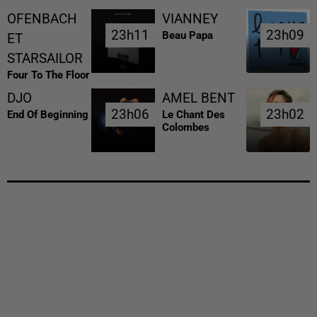
OFENBACH
VIANNEY
23h11
23h11
23h09
23h09
Beau Papa
ET
STARSAILOR
Four To The Floor
DJO
AMEL BENT
23h06
23h06
23h02
23h02
End Of Beginning
Le Chant Des
Colombes