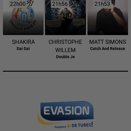
22h00
22h00
21h56
21h56
21h53
21h53
SHAKIRA
CHRISTOPHE
MATT SIMONS
Dai Dai
Catch And Release
WILLEM
Double Je