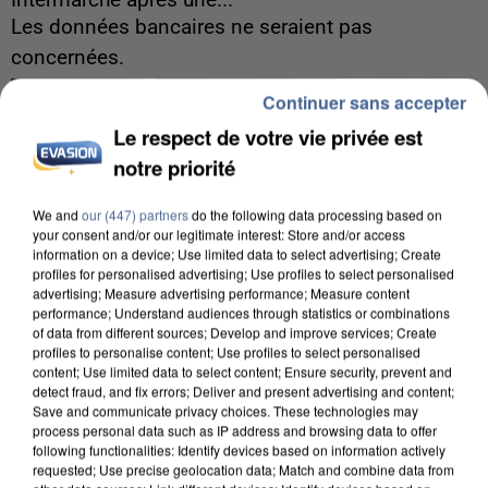
Intermarché après une...
Les données bancaires ne seraient pas
concernées.
Continuer sans accepter
Le respect de votre vie privée est
notre priorité
We and
our (447) partners
do the following data processing based on
your consent and/or our legitimate interest: Store and/or access
information on a device; Use limited data to select advertising; Create
profiles for personalised advertising; Use profiles to select personalised
advertising; Measure advertising performance; Measure content
performance; Understand audiences through statistics or combinations
of data from different sources; Develop and improve services; Create
profiles to personalise content; Use profiles to select personalised
content; Use limited data to select content; Ensure security, prevent and
detect fraud, and fix errors; Deliver and present advertising and content;
Save and communicate privacy choices. These technologies may
process personal data such as IP address and browsing data to offer
following functionalities: Identify devices based on information actively
7 août 2026
requested; Use precise geolocation data; Match and combine data from
Un second cadre de la DZ Mafia interpellé en