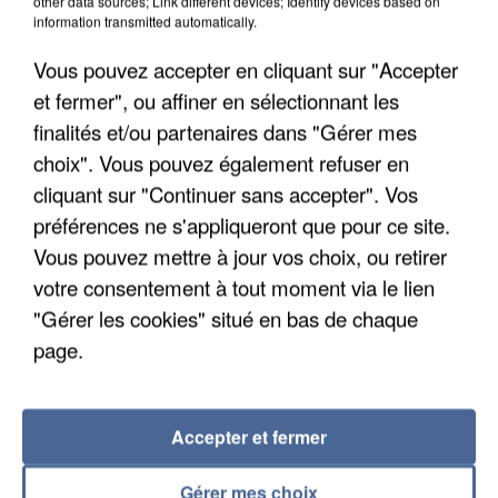
other data sources; Link different devices; Identify devices based on
Algérie
information transmitted automatically.
Un cofondateur du réseau avait été interpellé
Vous pouvez accepter en cliquant sur "Accepter
quelques jours plus tôt.
et fermer", ou affiner en sélectionnant les
finalités et/ou partenaires dans "Gérer mes
choix". Vous pouvez également refuser en
cliquant sur "Continuer sans accepter". Vos
préférences ne s'appliqueront que pour ce site.
Vous pouvez mettre à jour vos choix, ou retirer
votre consentement à tout moment via le lien
"Gérer les cookies" situé en bas de chaque
page.
Accepter et fermer
6 août 2026
Gérer mes choix