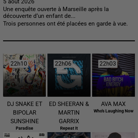
5 août 2026
Une enquête ouverte à Marseille après la
découverte d’un enfant de...
Trois personnes ont été placées en garde à vue.
22h10
22h10
22h06
22h06
22h03
22h03
DJ SNAKE ET
ED SHEERAN &
AVA MAX
Who's Laughing Now
BIPOLAR
MARTIN
SUNSHINE
GARRIX
Paradise
Repeat It