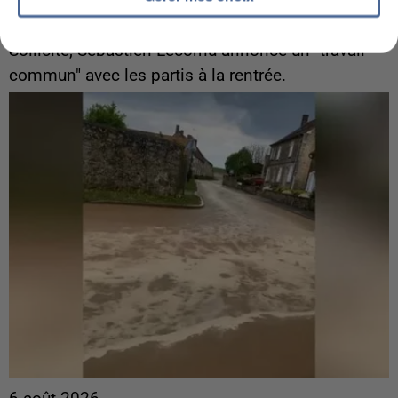
Gabriel Attal et Raphaël Glucksmann visés par des
ingérences...
Sollicité, Sébastien Lecornu annonce un "travail
commun" avec les partis à la rentrée.