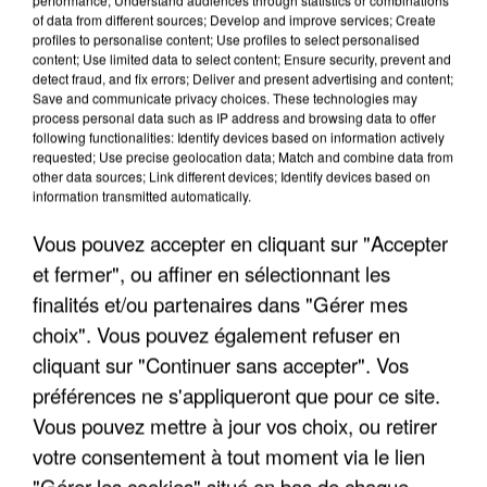
of data from different sources; Develop and improve services; Create
profiles to personalise content; Use profiles to select personalised
content; Use limited data to select content; Ensure security, prevent and
detect fraud, and fix errors; Deliver and present advertising and content;
Save and communicate privacy choices. These technologies may
process personal data such as IP address and browsing data to offer
following functionalities: Identify devices based on information actively
requested; Use precise geolocation data; Match and combine data from
other data sources; Link different devices; Identify devices based on
information transmitted automatically.
Vous pouvez accepter en cliquant sur "Accepter
et fermer", ou affiner en sélectionnant les
finalités et/ou partenaires dans "Gérer mes
7 août 2026
choix". Vous pouvez également refuser en
Les données de 300 000 clients dérobées à
cliquant sur "Continuer sans accepter". Vos
Intermarché après une...
préférences ne s'appliqueront que pour ce site.
Les données bancaires ne seraient pas
Vous pouvez mettre à jour vos choix, ou retirer
concernées.
votre consentement à tout moment via le lien
"Gérer les cookies" situé en bas de chaque