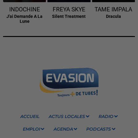
INDOCHINE
FREYA SKYE
TAME IMPALA
J'ai Demande A La
Silent Treatment
Dracula
Lune
ACCUEIL
ACTUS LOCALES
RADIO
EMPLOI
AGENDA
PODCASTS