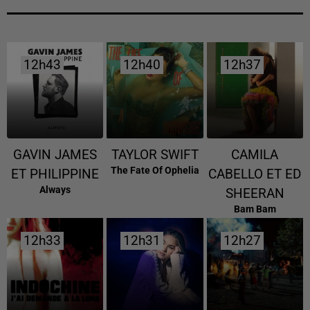
12h43
12h43
12h40
12h40
12h37
12h37
GAVIN JAMES
TAYLOR SWIFT
CAMILA
The Fate Of Ophelia
ET PHILIPPINE
CABELLO ET ED
Always
SHEERAN
Bam Bam
12h33
12h33
12h31
12h31
12h27
12h27