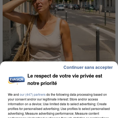
Continuer sans accepter
9h00
Le respect de votre vie privée est
Une nouvelle canicule va faire chauffer la France
notre priorité
cette semaine
22 départements sont placés en vigilance orange
We and
our (447) partners
do the following data processing based on
dès ce lundi 10 août 2026.
your consent and/or our legitimate interest: Store and/or access
information on a device; Use limited data to select advertising; Create
profiles for personalised advertising; Use profiles to select personalised
advertising; Measure advertising performance; Measure content
performance; Understand audiences through statistics or combinations