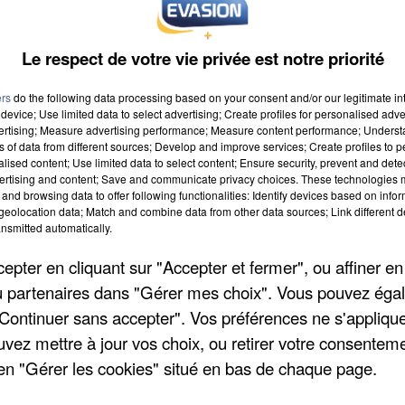
Le respect de votre vie privée est notre priorité
ers
do the following data processing based on your consent and/or our legitimate int
device; Use limited data to select advertising; Create profiles for personalised adver
vertising; Measure advertising performance; Measure content performance; Unders
ns of data from different sources; Develop and improve services; Create profiles to 
alised content; Use limited data to select content; Ensure security, prevent and detect
ertising and content; Save and communicate privacy choices. These technologies
and browsing data to offer following functionalities: Identify devices based on infor
eolocation data; Match and combine data from other data sources; Link different de
nsmitted automatically.
pter en cliquant sur "Accepter et fermer", ou affiner en
/ou partenaires dans "Gérer mes choix". Vous pouvez éga
"Continuer sans accepter". Vos préférences ne s'appliqu
uvez mettre à jour vos choix, ou retirer votre consenteme
en "Gérer les cookies" situé en bas de chaque page.