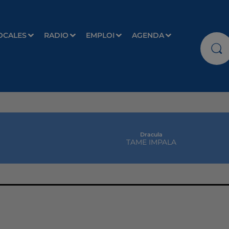
OCALES
RADIO
EMPLOI
AGENDA
Dracula
TAME IMPALA