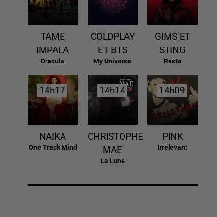
TAME
COLDPLAY
GIMS ET
IMPALA
ET BTS
STING
Dracula
My Universe
Reste
14h17
14h17
14h14
14h14
14h09
14h09
NAIKA
CHRISTOPHE
PINK
One Track Mind
Irrelevant
MAE
La Lune