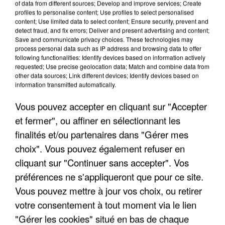
of data from different sources; Develop and improve services; Create
profiles to personalise content; Use profiles to select personalised
content; Use limited data to select content; Ensure security, prevent and
detect fraud, and fix errors; Deliver and present advertising and content;
Save and communicate privacy choices. These technologies may
process personal data such as IP address and browsing data to offer
following functionalities: Identify devices based on information actively
requested; Use precise geolocation data; Match and combine data from
other data sources; Link different devices; Identify devices based on
information transmitted automatically.
Vous pouvez accepter en cliquant sur "Accepter
5 août 2026
et fermer", ou affiner en sélectionnant les
Une enquête ouverte à Marseille après la
finalités et/ou partenaires dans "Gérer mes
découverte d’un enfant de...
choix". Vous pouvez également refuser en
Trois personnes ont été placées en garde à vue.
cliquant sur "Continuer sans accepter". Vos
préférences ne s'appliqueront que pour ce site.
Vous pouvez mettre à jour vos choix, ou retirer
votre consentement à tout moment via le lien
"Gérer les cookies" situé en bas de chaque