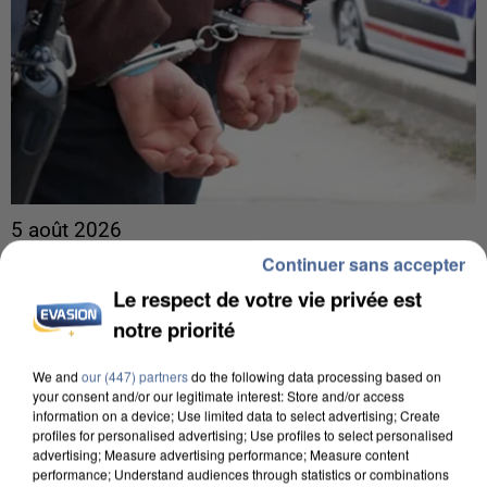
5 août 2026
L’un des fondateurs supposés de la DZ Mafia
Continuer sans accepter
interpellé en Algérie
Le respect de votre vie privée est
Il est soupçonné d'y avoir mené ses opérations en
notre priorité
France.
We and
our (447) partners
do the following data processing based on
your consent and/or our legitimate interest: Store and/or access
information on a device; Use limited data to select advertising; Create
profiles for personalised advertising; Use profiles to select personalised
advertising; Measure advertising performance; Measure content
performance; Understand audiences through statistics or combinations