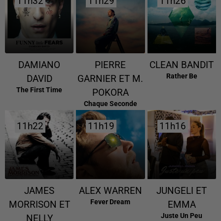
11h32
11h32
11h29
11h29
11h26
11h26
DAMIANO
PIERRE
CLEAN BANDIT
Rather Be
DAVID
GARNIER ET M.
The First Time
POKORA
Chaque Seconde
11h22
11h22
11h19
11h19
11h16
11h16
JAMES
ALEX WARREN
JUNGELI ET
Fever Dream
MORRISON ET
EMMA
Juste Un Peu
NELLY