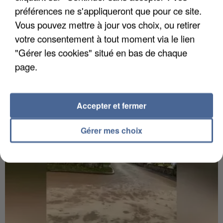
préférences ne s'appliqueront que pour ce site.
Vous pouvez mettre à jour vos choix, ou retirer
votre consentement à tout moment via le lien
6 août 2026
"Gérer les cookies" situé en bas de chaque
Gabriel Attal et Raphaël Glucksmann visés par des
page.
ingérences...
Sollicité, Sébastien Lecornu annonce un "travail
commun" avec les partis à la rentrée.
Accepter et fermer
Gérer mes choix