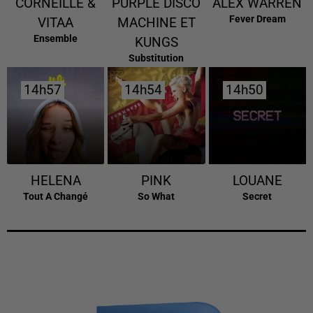
CORNEILLE &
PURPLE DISCO
ALEX WARREN
Fever Dream
VITAA
MACHINE ET
Ensemble
KUNGS
Substitution
14h57
14h57
14h54
14h54
14h50
14h50
HELENA
PINK
LOUANE
Tout A Changé
So What
Secret