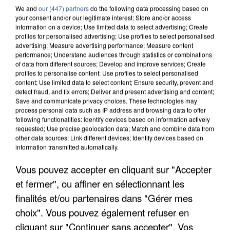
We and
our (447) partners
do the following data processing based on
your consent and/or our legitimate interest: Store and/or access
information on a device; Use limited data to select advertising; Create
profiles for personalised advertising; Use profiles to select personalised
8h00
advertising; Measure advertising performance; Measure content
performance; Understand audiences through statistics or combinations
Un second cadre de la DZ Mafia interpellé en
of data from different sources; Develop and improve services; Create
Algérie
profiles to personalise content; Use profiles to select personalised
Un cofondateur du réseau avait été interpellé
content; Use limited data to select content; Ensure security, prevent and
detect fraud, and fix errors; Deliver and present advertising and content;
quelques jours plus tôt.
Save and communicate privacy choices. These technologies may
process personal data such as IP address and browsing data to offer
following functionalities: Identify devices based on information actively
requested; Use precise geolocation data; Match and combine data from
other data sources; Link different devices; Identify devices based on
information transmitted automatically.
Vous pouvez accepter en cliquant sur "Accepter
et fermer", ou affiner en sélectionnant les
finalités et/ou partenaires dans "Gérer mes
choix". Vous pouvez également refuser en
cliquant sur "Continuer sans accepter". Vos