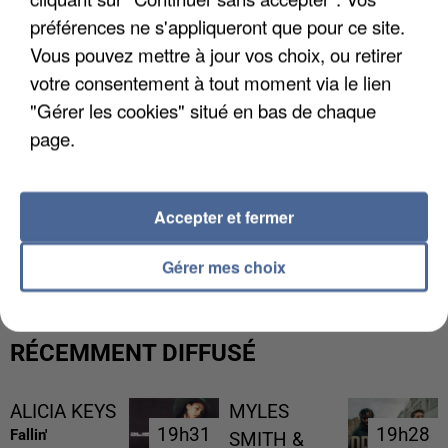
préférences ne s'appliqueront que pour ce site.
Vous pouvez mettre à jour vos choix, ou retirer
votre consentement à tout moment via le lien
"Gérer les cookies" situé en bas de chaque
page.
Accepter et fermer
UNE TOURISTE DE L’OISE EMPORTÉE PAR UNE
COULÉE DE BOUE EN HAUTE-SAVOIE
Gérer mes choix
RÉCEMMENT DIFFUSÉ
ALICIA KEYS
MYLES
19h31
19h31
19h28
19h28
Fallin'
SMITH &