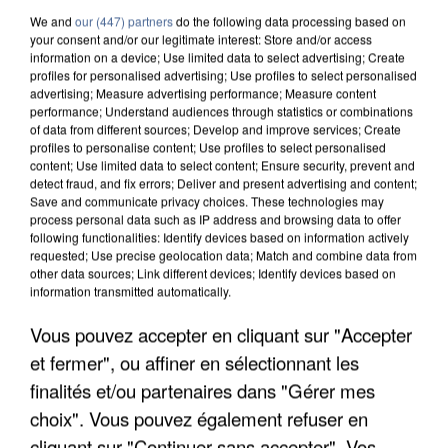
We and
our (447) partners
do the following data processing based on
your consent and/or our legitimate interest: Store and/or access
information on a device; Use limited data to select advertising; Create
profiles for personalised advertising; Use profiles to select personalised
advertising; Measure advertising performance; Measure content
performance; Understand audiences through statistics or combinations
of data from different sources; Develop and improve services; Create
profiles to personalise content; Use profiles to select personalised
content; Use limited data to select content; Ensure security, prevent and
detect fraud, and fix errors; Deliver and present advertising and content;
Save and communicate privacy choices. These technologies may
process personal data such as IP address and browsing data to offer
following functionalities: Identify devices based on information actively
requested; Use precise geolocation data; Match and combine data from
other data sources; Link different devices; Identify devices based on
UN SECOND CADRE DE LA DZ MAFIA
information transmitted automatically.
INTERPELLÉ EN ALGÉRIE
Vous pouvez accepter en cliquant sur "Accepter
et fermer", ou affiner en sélectionnant les
finalités et/ou partenaires dans "Gérer mes
choix". Vous pouvez également refuser en
cliquant sur "Continuer sans accepter". Vos