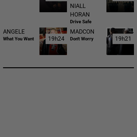
NIALL
HORAN
Drive Safe
ANGELE
MADCON
19h24
19h24
19h21
19h21
What You Want
Don't Worry