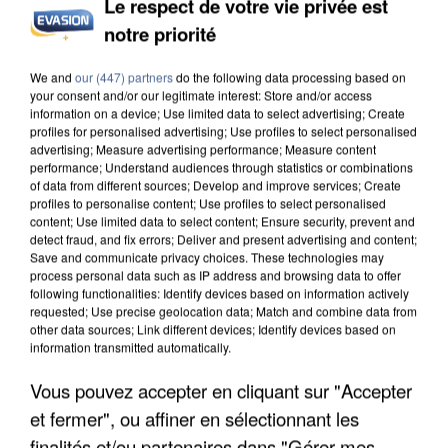
Le respect de votre vie privée est
notre priorité
L’UN DES FONDATEURS SUPPOSÉS DE LA DZ
MAFIA INTERPELLÉ EN ALGÉRIE
We and
our (447) partners
do the following data processing based on
your consent and/or our legitimate interest: Store and/or access
information on a device; Use limited data to select advertising; Create
profiles for personalised advertising; Use profiles to select personalised
advertising; Measure advertising performance; Measure content
performance; Understand audiences through statistics or combinations
of data from different sources; Develop and improve services; Create
profiles to personalise content; Use profiles to select personalised
content; Use limited data to select content; Ensure security, prevent and
detect fraud, and fix errors; Deliver and present advertising and content;
Save and communicate privacy choices. These technologies may
process personal data such as IP address and browsing data to offer
following functionalities: Identify devices based on information actively
requested; Use precise geolocation data; Match and combine data from
other data sources; Link different devices; Identify devices based on
information transmitted automatically.
Vous pouvez accepter en cliquant sur "Accepter
et fermer", ou affiner en sélectionnant les
UN SECOND CADRE DE LA DZ MAFIA
finalités et/ou partenaires dans "Gérer mes