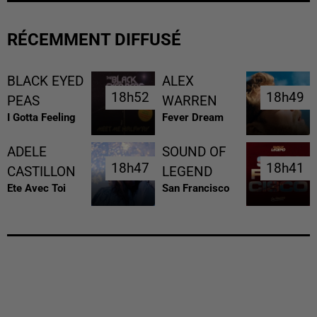
RÉCEMMENT DIFFUSÉ
BLACK EYED
ALEX
18h52
18h52
18h49
18h49
PEAS
WARREN
I Gotta Feeling
Fever Dream
ADELE
SOUND OF
18h47
18h47
18h41
18h41
CASTILLON
LEGEND
Ete Avec Toi
San Francisco