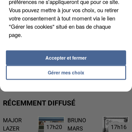
préférences ne s'appliqueront que pour ce site.
Vous pouvez mettre à jour vos choix, ou retirer
votre consentement à tout moment via le lien
"Gérer les cookies" situé en bas de chaque
page.
Accepter et fermer
LES DONNÉES DE 300 000 CLIENTS DÉROBÉES À
INTERMARCHÉ APRÈS UNE...
Gérer mes choix
RÉCEMMENT DIFFUSÉ
MAJOR
BRUNO
17h20
17h20
17h16
17h16
LAZER
MARS