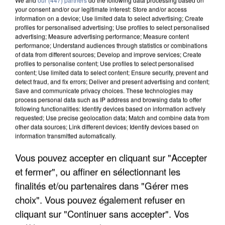
your consent and/or our legitimate interest: Store and/or access
information on a device; Use limited data to select advertising; Create
profiles for personalised advertising; Use profiles to select personalised
advertising; Measure advertising performance; Measure content
performance; Understand audiences through statistics or combinations
of data from different sources; Develop and improve services; Create
profiles to personalise content; Use profiles to select personalised
content; Use limited data to select content; Ensure security, prevent and
detect fraud, and fix errors; Deliver and present advertising and content;
Save and communicate privacy choices. These technologies may
process personal data such as IP address and browsing data to offer
following functionalities: Identify devices based on information actively
requested; Use precise geolocation data; Match and combine data from
other data sources; Link different devices; Identify devices based on
information transmitted automatically.
UNE TOURISTE DE L’OISE EMPORTÉE PAR UNE
COULÉE DE BOUE EN HAUTE-SAVOIE
Vous pouvez accepter en cliquant sur "Accepter
et fermer", ou affiner en sélectionnant les
finalités et/ou partenaires dans "Gérer mes
choix". Vous pouvez également refuser en
cliquant sur "Continuer sans accepter". Vos