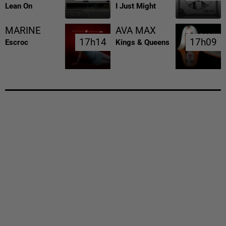
Lean On
I Just Might
MARINE
AVA MAX
17h14
17h14
17h09
17h09
Escroc
Kings & Queens