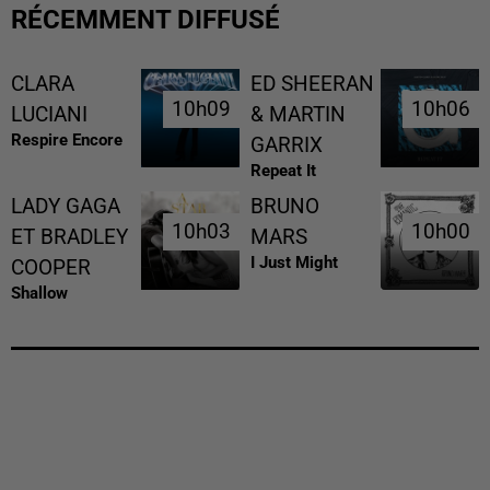
RÉCEMMENT DIFFUSÉ
CLARA
ED SHEERAN
10h09
10h09
10h06
10h06
LUCIANI
& MARTIN
Respire Encore
GARRIX
Repeat It
LADY GAGA
BRUNO
10h03
10h03
10h00
10h00
ET BRADLEY
MARS
I Just Might
COOPER
Shallow