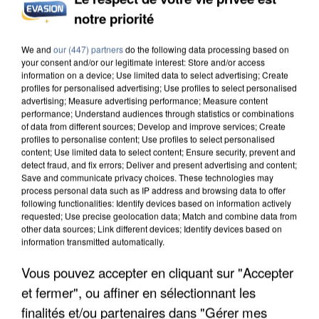
INCENDIES : L’ÎLE-DE-FRANCE LANCE UN ÉLAN
notre priorité
DE SOLIDARITÉ AVEC LES...
We and
our (447) partners
do the following data processing based on
your consent and/or our legitimate interest: Store and/or access
information on a device; Use limited data to select advertising; Create
profiles for personalised advertising; Use profiles to select personalised
advertising; Measure advertising performance; Measure content
performance; Understand audiences through statistics or combinations
of data from different sources; Develop and improve services; Create
profiles to personalise content; Use profiles to select personalised
content; Use limited data to select content; Ensure security, prevent and
detect fraud, and fix errors; Deliver and present advertising and content;
Save and communicate privacy choices. These technologies may
process personal data such as IP address and browsing data to offer
following functionalities: Identify devices based on information actively
requested; Use precise geolocation data; Match and combine data from
other data sources; Link different devices; Identify devices based on
information transmitted automatically.
Vous pouvez accepter en cliquant sur "Accepter
APRÈS TOUTES CES CANICULES, LES REFUGES
et fermer", ou affiner en sélectionnant les
DE FAUNE SAUVAGE SONT...
finalités et/ou partenaires dans "Gérer mes