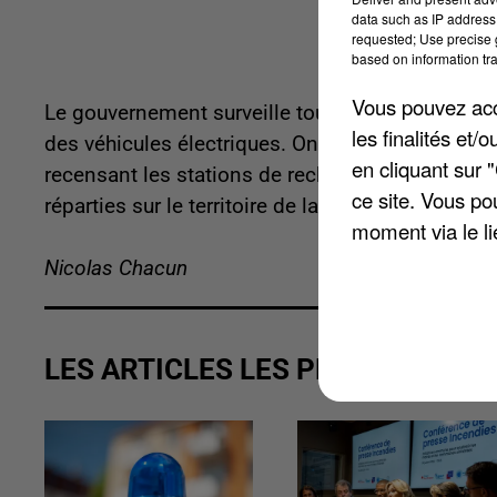
data such as IP address 
requested; Use precise g
based on information tra
Vous pouvez acce
Le gouvernement surveille toujours le déploiem
les finalités et
des véhicules électriques. On peut aussi citer
Bi
en cliquant sur 
recensant les stations de recharge rapide. Con
ce site. Vous po
réparties sur le territoire de la Somme. L'État a 
moment via le li
Nicolas Chacun
LES ARTICLES LES PLUS VUS