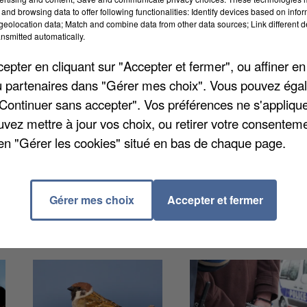
and browsing data to offer following functionalities: Identify devices based on infor
eolocation data; Match and combine data from other data sources; Link different de
nsmitted automatically.
pter en cliquant sur "Accepter et fermer", ou affiner en
ent de ces bornes, essentielles au bon fonctionneme
/ou partenaires dans "Gérer mes choix". Vous pouvez éga
son futé
, qui fournit une carte interactive en temps ré
"Continuer sans accepter". Vos préférences ne s'appliqu
cernant les bornes elles-mêmes, on en compte 1.445
uvez mettre à jour vos choix, ou retirer votre consenteme
fixé dans le département un objectif à 1.635.
en "Gérer les cookies" situé en bas de chaque page.
Gérer mes choix
Accepter et fermer