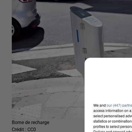
We and
our (447) partn
access information on a 
select personalised ad
statistics or combinatio
Borne de recharge
profiles to select person
Crédit :
CC0
Deliver and present adv