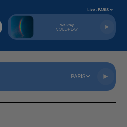
Live :
PARIS
We Pray
COLDPLAY
PARIS