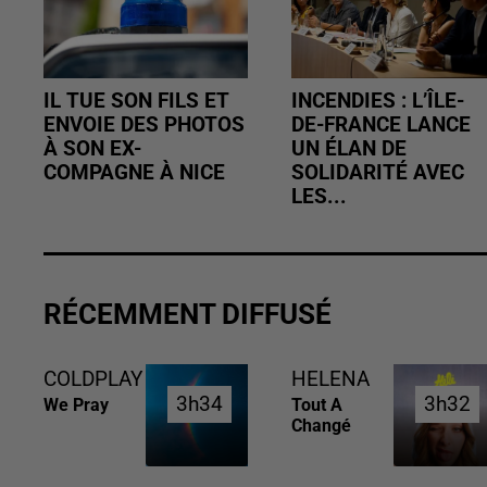
IL TUE SON FILS ET
INCENDIES : L’ÎLE-
ENVOIE DES PHOTOS
DE-FRANCE LANCE
À SON EX-
UN ÉLAN DE
COMPAGNE À NICE
SOLIDARITÉ AVEC
LES...
RÉCEMMENT DIFFUSÉ
COLDPLAY
HELENA
3h34
3h34
3h32
3h32
We Pray
Tout A
Changé