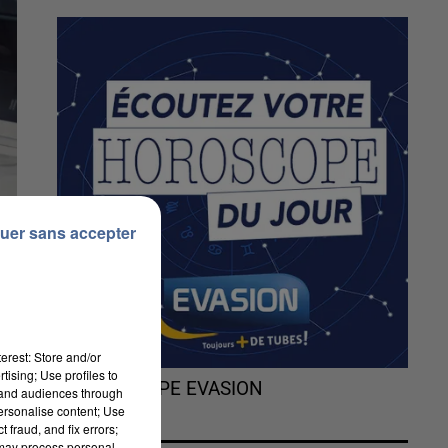
uer sans accepter
erest: Store and/or
tising; Use profiles to
L'HOROSCOPE EVASION
tand audiences through
personalise content; Use
 fraud, and fix errors;
 may process personal