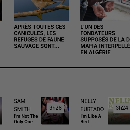
APRÈS TOUTES CES
L’UN DES
CANICULES, LES
FONDATEURS
REFUGES DE FAUNE
SUPPOSÉS DE LA D
SAUVAGE SONT...
MAFIA INTERPELL
EN ALGÉRIE
SAM
NELLY
3h28
3h28
3h24
3h24
SMITH
FURTADO
I'm Not The
I'm Like A
Only One
Bird