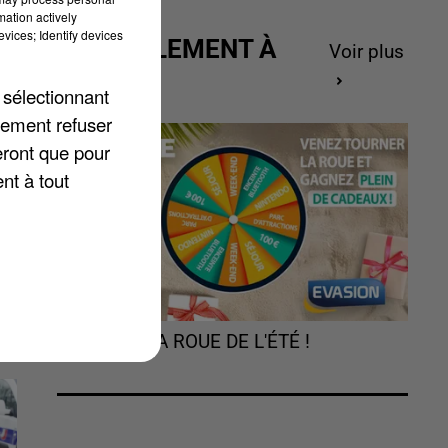
mation actively
vices; Identify devices
ACTUELLEMENT À
Voir plus
GAGNER
 sélectionnant
nt
lement refuser
el
eront que pour
nt à tout
TOURNEZ LA ROUE DE L'ÉTÉ !