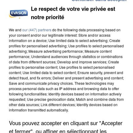
Le respect de votre vie privée est
notre priorité
INCENDIES : L’ÎLE-DE-FRANCE LANCE UN ÉLAN
We and
our (447) partners
do the following data processing based on
your consent and/or our legitimate interest: Store and/or access
DE SOLIDARITÉ AVEC LES...
information on a device; Use limited data to select advertising; Create
profiles for personalised advertising; Use profiles to select personalised
advertising; Measure advertising performance; Measure content
performance; Understand audiences through statistics or combinations
of data from different sources; Develop and improve services; Create
profiles to personalise content; Use profiles to select personalised
content; Use limited data to select content; Ensure security, prevent and
detect fraud, and fix errors; Deliver and present advertising and content;
Save and communicate privacy choices. These technologies may
process personal data such as IP address and browsing data to offer
following functionalities: Identify devices based on information actively
requested; Use precise geolocation data; Match and combine data from
other data sources; Link different devices; Identify devices based on
information transmitted automatically.
Vous pouvez accepter en cliquant sur "Accepter
et fermer", ou affiner en sélectionnant les