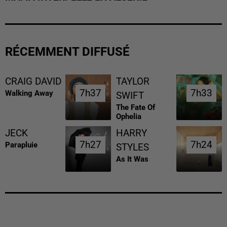
RÉCEMMENT DIFFUSÉ
CRAIG DAVID
TAYLOR
7h37
7h37
7h33
7h33
Walking Away
SWIFT
The Fate Of
Ophelia
JECK
HARRY
7h27
7h27
7h24
7h24
Parapluie
STYLES
As It Was