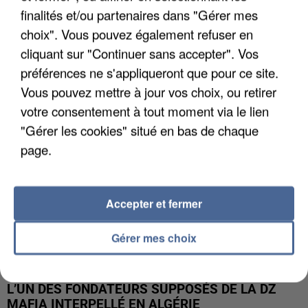
finalités et/ou partenaires dans "Gérer mes
APRÈS TOUTES CES CANICULES, LES REFUGES
choix". Vous pouvez également refuser en
DE FAUNE SAUVAGE SONT...
cliquant sur "Continuer sans accepter". Vos
préférences ne s'appliqueront que pour ce site.
Vous pouvez mettre à jour vos choix, ou retirer
votre consentement à tout moment via le lien
"Gérer les cookies" situé en bas de chaque
page.
Accepter et fermer
Gérer mes choix
L’UN DES FONDATEURS SUPPOSÉS DE LA DZ
MAFIA INTERPELLÉ EN ALGÉRIE