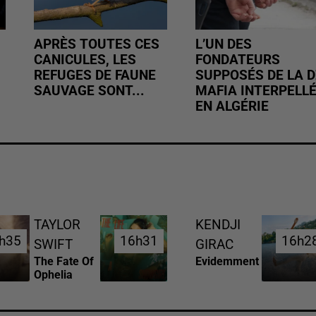
APRÈS TOUTES CES
L’UN DES
CANICULES, LES
FONDATEURS
REFUGES DE FAUNE
SUPPOSÉS DE LA D
SAUVAGE SONT...
MAFIA INTERPELL
EN ALGÉRIE
TAYLOR
KENDJI
h35
h35
16h31
16h31
16h2
16h2
SWIFT
GIRAC
The Fate Of
Evidemment
Ophelia