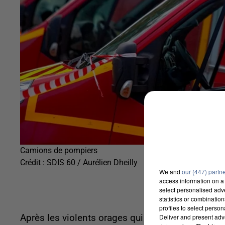
Camions de pompiers
Crédit :
SDIS 60 / Aurélien Dheilly
We and
our (447) partn
access information on a 
select personalised ad
statistics or combinatio
profiles to select person
Deliver and present adv
Après les violents orages qui ont frappé l'est de