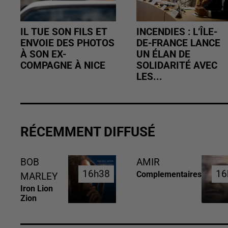
IL TUE SON FILS ET
INCENDIES : L’ÎLE-
ENVOIE DES PHOTOS
DE-FRANCE LANCE
À SON EX-
UN ÉLAN DE
COMPAGNE À NICE
SOLIDARITÉ AVEC
LES...
RÉCEMMENT DIFFUSÉ
BOB
AMIR
16h38
16h38
16
16
Complementaires
MARLEY
Iron Lion
Zion