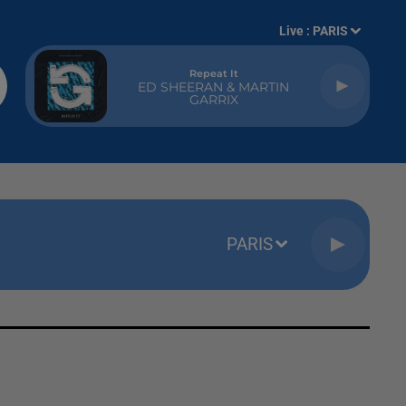
Live :
PARIS
Repeat It
ED SHEERAN & MARTIN
GARRIX
PARIS