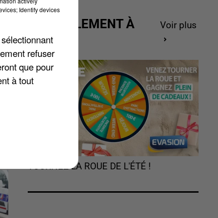
mation actively
nt
vices; Identify devices
ue
ACTUELLEMENT À
Voir plus
GAGNER
 sélectionnant
lement refuser
eront que pour
nt à tout
TOURNEZ LA ROUE DE L'ÉTÉ !