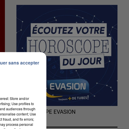
uer sans accepter
erest: Store and/or
tising; Use profiles to
tand audiences through
L'HOROSCOPE EVASION
personalise content; Use
 fraud, and fix errors;
 may process personal