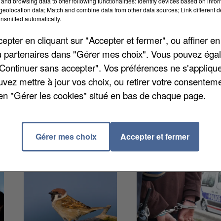
and browsing data to offer following functionalities: Identify devices based on infor
ance. Dix-sept communes ont été touchées, notamme
eolocation data; Match and combine data from other data sources; Link different de
nsmitted automatically.
 Ham. Toitures envolées, rues inondées, coulées de bo
omobilistes ont dû être secourus après une montée
pter en cliquant sur "Accepter et fermer", ou affiner en
jamais s’engager sur une route inondée et conseille de
/ou partenaires dans "Gérer mes choix". Vous pouvez éga
"Continuer sans accepter". Vos préférences ne s'appliqu
uvez mettre à jour vos choix, ou retirer votre consenteme
en "Gérer les cookies" situé en bas de chaque page.
Gérer mes choix
Accepter et fermer