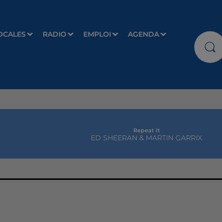
OCALES
RADIO
EMPLOI
AGENDA
Repeat It
ED SHEERAN & MARTIN GARRIX