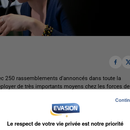
ec 250 rassemblements d'annoncés dans toute la
déployer de très importants moyens chez les forces de
re face aux près de 900 000 personnes attendues dan
Contin
ont à Amiens et Abbeville.Les avions et les TGV n
Le respect de votre vie privée est notre priorité
révus et 1 Intercités sur 2 devrait circuler. Les bus 