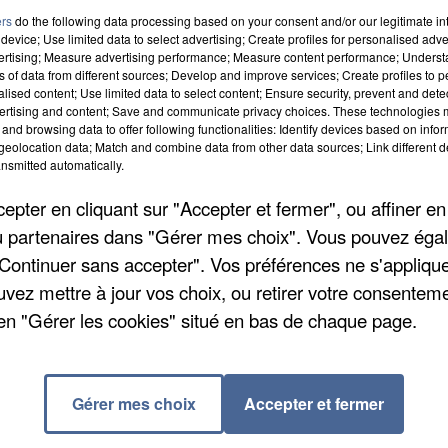
ement. Près de 200 lignes scolaires de Transdev ne
ers
do the following data processing based on your consent and/or our legitimate int
device; Use limited data to select advertising; Create profiles for personalised adver
s la quasi-totalité des RER et métro seront touchés p
vertising; Measure advertising performance; Measure content performance; Unders
ns of data from different sources; Develop and improve services; Create profiles to 
alised content; Use limited data to select content; Ensure security, prevent and detect
ertising and content; Save and communicate privacy choices. These technologies
 sont prévues dans le département. Le principal
and browsing data to offer following functionalities: Identify devices based on infor
eolocation data; Match and combine data from other data sources; Link different de
nement primaire, FSU-Snuipp prévoit qu'un tiers des
nsmitted automatically.
à aussi la seule solution est de contacter son école
pter en cliquant sur "Accepter et fermer", ou affiner en
ntines resteront closes cette journée. Les mairies
/ou partenaires dans "Gérer mes choix". Vous pouvez éga
"Continuer sans accepter". Vos préférences ne s'appliqu
uvez mettre à jour vos choix, ou retirer votre consenteme
sont le plus impactées. Quasiment toutes les officin
en "Gérer les cookies" situé en bas de chaque page.
yndicats. On tourne autour des 90% en moyenne. Les
ns services qui ne peuvent être assurés. En cas
l vaut mieux s’assurer du maintien du rendez-vous.
Gérer mes choix
Accepter et fermer