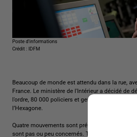
Poste d'informations
Crédit :
IDFM
Beaucoup de monde est attendu dans la rue, av
France. Le ministère de l'Intérieur a décidé de 
l'ordre, 80 000 policiers et gendarmes pour fai
l’Hexagone.
Quatre mouvements sont prévus dans la Somme d
sont pas ou peu concernés. Trois TER sur 5 sont p