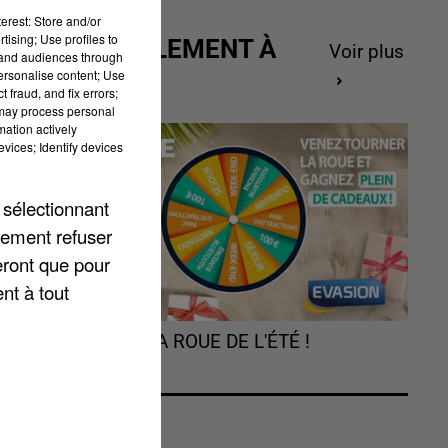
erest: Store and/or
tising; Use profiles to
ACTUELLEMENT À
ar
Voir plus
tand audiences through
GAGNER
personalise content; Use
 fraud, and fix errors;
 may process personal
mation actively
vices; Identify devices
 sélectionnant
lement refuser
eront que pour
nt à tout
es
TOURNEZ LA ROUE DE L'ÉTÉ !