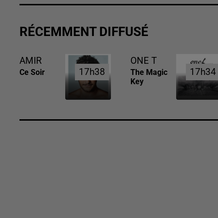
RÉCEMMENT DIFFUSÉ
AMIR
ONE T
17h38
17h38
17h34
17h34
Ce Soir
The Magic
Key