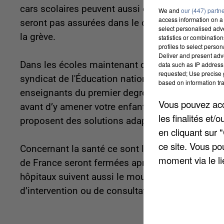
cars scolaires peuvent aussi être touchés local
We and
our (447) partn
access information on a 
seront pas assurées dans le département. À Pari
select personalised ad
la grève.
statistics or combinatio
profiles to select person
Deliver and present adv
Dans les écoles maintenant quelques fermetures
data such as IP address 
requested; Use precise g
syndicat de l'Éducation nationale dans l'enseig
based on information tra
enseignants du premier degré soient en grève. L
Vous pouvez acce
avant d’y amener votre enfant. De nombreuses ca
les finalités et
proposent des solutions adaptées et locales.
en cliquant sur 
ce site. Vous po
Concernant la santé ce sont les pharmacies qui 
moment via le li
de France seront fermées après un appel des s
hôpitaux suivent aussi le mouvement avec certai
d’intervention ou de consultation programmée, i