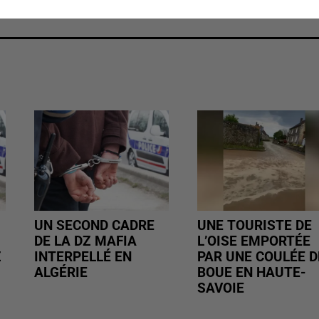
UN SECOND CADRE
UNE TOURISTE DE
DE LA DZ MAFIA
L’OISE EMPORTÉE
Z
INTERPELLÉ EN
PAR UNE COULÉE D
ALGÉRIE
BOUE EN HAUTE-
SAVOIE