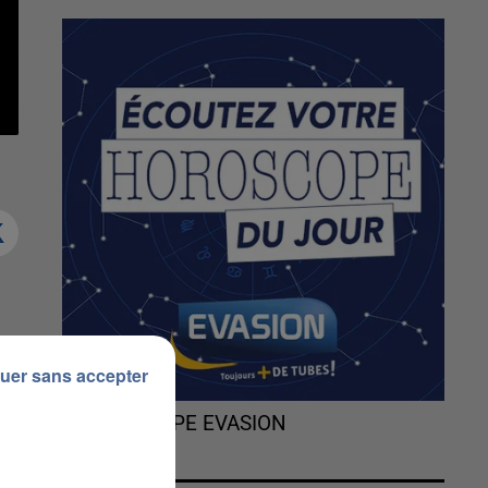
s
uer sans accepter
L'HOROSCOPE EVASION
e
et