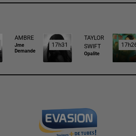
AMBRE
TAYLOR
17h31
17h31
17h2
17h2
Jme
SWIFT
Demande
Opalite