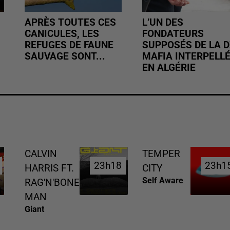
APRÈS TOUTES CES
L’UN DES
CANICULES, LES
FONDATEURS
REFUGES DE FAUNE
SUPPOSÉS DE LA D
SAUVAGE SONT...
MAFIA INTERPELL
EN ALGÉRIE
CALVIN
TEMPER
23h18
23h18
23h1
23h1
HARRIS FT.
CITY
Self Aware
RAG'N'BONE
MAN
Giant