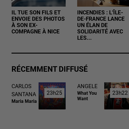
IL TUE SON FILS ET
INCENDIES : L’ÎLE-
ENVOIE DES PHOTOS
DE-FRANCE LANCE
À SON EX-
UN ÉLAN DE
COMPAGNE À NICE
SOLIDARITÉ AVEC
LES...
RÉCEMMENT DIFFUSÉ
CARLOS
ANGELE
23h25
23h25
23h22
23h22
What You
SANTANA
Want
Maria Maria