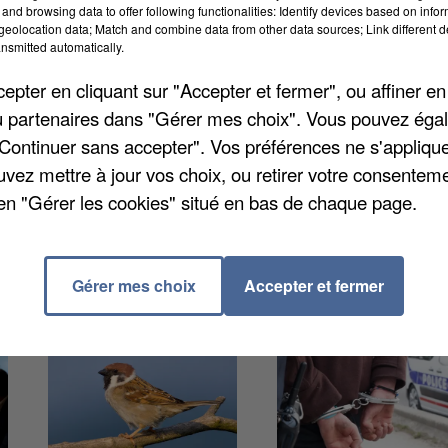
and browsing data to offer following functionalities: Identify devices based on infor
41 ans de mandat », le chef de file des Républicains 
eolocation data; Match and combine data from other data sources; Link different de
nsmitted automatically.
e des élections municipales de mars prochain. Il
mille ».
pter en cliquant sur "Accepter et fermer", ou affiner en
/ou partenaires dans "Gérer mes choix". Vous pouvez éga
"Continuer sans accepter". Vos préférences ne s'appliqu
uvez mettre à jour vos choix, ou retirer votre consenteme
en "Gérer les cookies" situé en bas de chaque page.
Gérer mes choix
Accepter et fermer