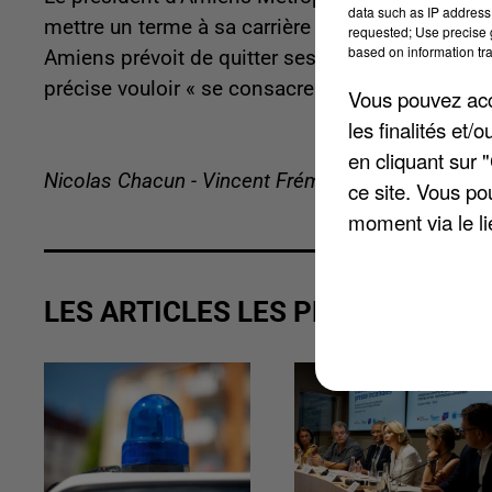
data such as IP address 
mettre un terme à sa carrière politique. « Après 
requested; Use precise g
based on information tra
Amiens prévoit de quitter ses fonctions à l’issu
précise vouloir « se consacrer davantage à sa fa
Vous pouvez acce
les finalités et
en cliquant sur 
Nicolas Chacun - Vincent Frémeaux
ce site. Vous po
moment via le li
LES ARTICLES LES PLUS VUS