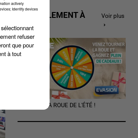
mation actively
à
vices; Identify devices
ACTUELLEMENT À
Voir plus
GAGNER
 sélectionnant
lement refuser
eront que pour
nt à tout
TOURNEZ LA ROUE DE L'ÉTÉ !