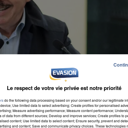
Contin
Le respect de votre vie privée est notre priorité
ers
do the following data processing based on your consent and/or our legitimate int
device; Use limited data to select advertising; Create profiles for personalised adver
vertising; Measure advertising performance; Measure content performance; Unders
ns of data from different sources; Develop and improve services; Create profiles to 
alised content; Use limited data to select content; Ensure security, prevent and detect
ertising and content; Save and communicate privacy choices. These technologies
endredi 9 janvier ne pas se représenter en 2026 et