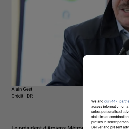
Alain Gest
Crédit :
DR
We and
our (447) partn
access information on a 
select personalised ad
statistics or combinatio
profiles to select person
Deliver and present adv
Le président d’Amiens Métropole a annoncé ce v