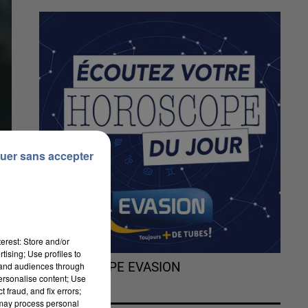
uer sans accepter
erest: Store and/or
tising; Use profiles to
tand audiences through
L'HOROSCOPE EVASION
personalise content; Use
 fraud, and fix errors;
 may process personal