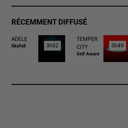
RÉCEMMENT DIFFUSÉ
ADELE
TEMPER
3h52
3h52
3h49
3h49
Skyfall
CITY
Self Aware