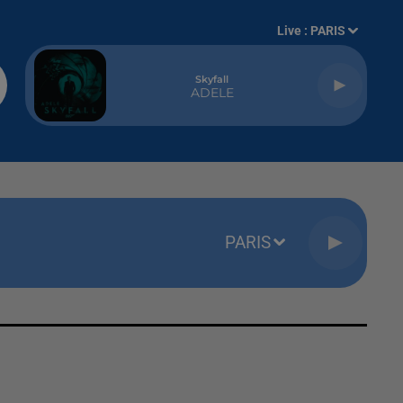
Live :
PARIS
Skyfall
ADELE
PARIS