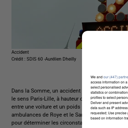
Accident
Crédit :
SDIS 60 -Aurélien Dheilly
We and
our (447) partn
access information on a 
select personalised ad
Dans la Somme, un accident tragique et mortel s'
statistics or combinatio
profiles to select person
le sens Paris-Lille, à hauteur de Roye
.
Au total, 6
Deliver and present adv
entre une voiture et un poids lourd. Une femme 
data such as IP address 
requested; Use precise g
ambulances de Roye et le Samu de Montdidier on
based on information tra
pour déterminer les circonstances du drame.