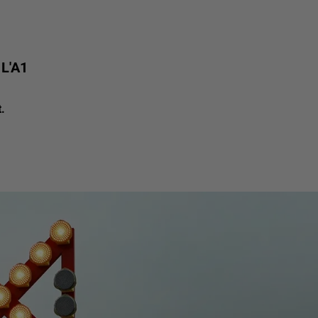
L'A1
.