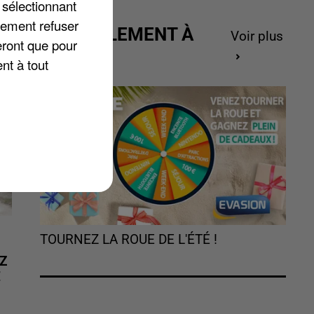
 sélectionnant
lement refuser
ACTUELLEMENT À
Voir plus
eront que pour
GAGNER
nt à tout
TOURNEZ LA ROUE DE L'ÉTÉ !
Z
É