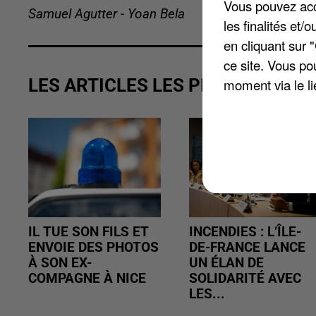
Vous pouvez acce
Samuel Agutter - Yoan Bela
les finalités et
en cliquant sur 
ce site. Vous po
LES ARTICLES LES PLUS VUS
moment via le li
IL TUE SON FILS ET
INCENDIES : L’ÎLE-
ENVOIE DES PHOTOS
DE-FRANCE LANCE
À SON EX-
UN ÉLAN DE
COMPAGNE À NICE
SOLIDARITÉ AVEC
LES...