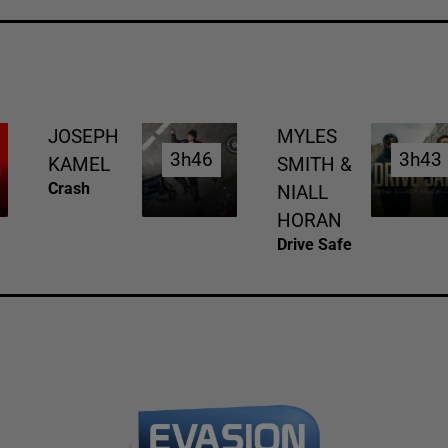
JOSEPH
MYLES
3h46
3h46
3h43
3h43
KAMEL
SMITH &
Crash
NIALL
HORAN
Drive Safe