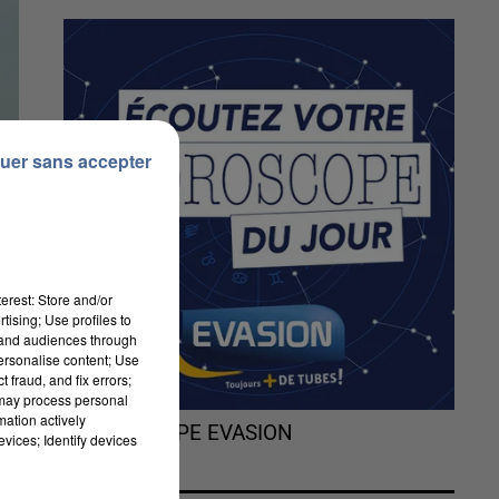
uer sans accepter
erest: Store and/or
tising; Use profiles to
tand audiences through
personalise content; Use
 fraud, and fix errors;
 may process personal
mation actively
L'HOROSCOPE EVASION
vices; Identify devices