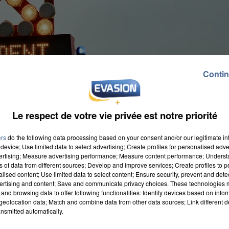
Contin
Le respect de votre vie privée est notre priorité
ers
do the following data processing based on your consent and/or our legitimate int
device; Use limited data to select advertising; Create profiles for personalised adver
vertising; Measure advertising performance; Measure content performance; Unders
est déroulé très tôt ce matin sur l’autoroute A1, dans
ns of data from different sources; Develop and improve services; Create profiles to 
alised content; Use limited data to select content; Ensure security, prevent and detect
 personnes seraient impliquées, suite à un accident
ertising and content; Save and communicate privacy choices. These technologies
de 30 ans, passagère du véhicule, est décédée. Deux
and browsing data to offer following functionalities: Identify devices based on infor
eolocation data; Match and combine data from other data sources; Link different de
t été mobilisés sur place. Une enquête est ouverte
nsmitted automatically.