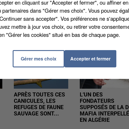
pter en cliquant sur "Accepter et fermer", ou affiner en
/ou partenaires dans "Gérer mes choix". Vous pouvez éga
"Continuer sans accepter". Vos préférences ne s'appliqu
uvez mettre à jour vos choix, ou retirer votre consenteme
en "Gérer les cookies" situé en bas de chaque page.
Gérer mes choix
Accepter et fermer
APRÈS TOUTES CES
L’UN DES
CANICULES, LES
FONDATEURS
REFUGES DE FAUNE
SUPPOSÉS DE LA D
SAUVAGE SONT...
MAFIA INTERPELL
EN ALGÉRIE