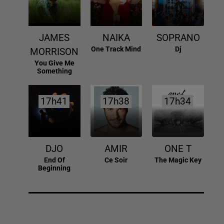
JAMES
NAIKA
SOPRANO
One Track Mind
Dj
MORRISON
You Give Me
Something
17h41
17h41
17h38
17h38
17h34
17h34
DJO
AMIR
ONE T
End Of
Ce Soir
The Magic Key
Beginning