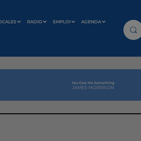
OCALES
RADIO
EMPLOI
AGENDA
You Give Me Something
JAMES MORRISON