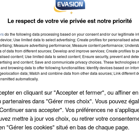
Le respect de votre vie privée est notre priorité
ers
do the following data processing based on your consent and/or our legitimate int
device; Use limited data to select advertising; Create profiles for personalised adver
vertising; Measure advertising performance; Measure content performance; Unders
ns of data from different sources; Develop and improve services; Create profiles to 
alised content; Use limited data to select content; Ensure security, prevent and detect
ertising and content; Save and communicate privacy choices. These technologies
and browsing data to offer following functionalities: Identify devices based on infor
eolocation data; Match and combine data from other data sources; Link different de
nsmitted automatically.
pter en cliquant sur "Accepter et fermer", ou affiner en
/ou partenaires dans "Gérer mes choix". Vous pouvez éga
"Continuer sans accepter". Vos préférences ne s'appliqu
uvez mettre à jour vos choix, ou retirer votre consenteme
en "Gérer les cookies" situé en bas de chaque page.