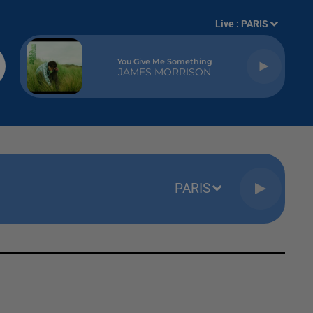
Live :
PARIS
You Give Me Something
JAMES MORRISON
PARIS