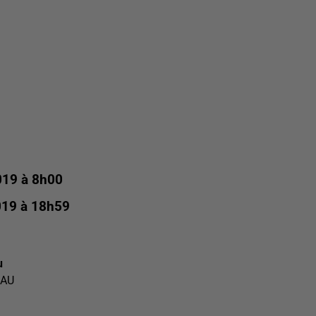
019 à 8h00
019 à 18h59
u
EAU