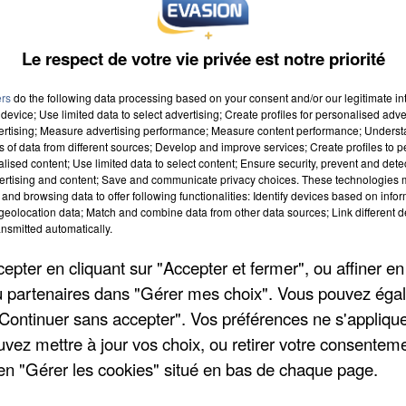
Le respect de votre vie privée est notre priorité
ers
do the following data processing based on your consent and/or our legitimate int
device; Use limited data to select advertising; Create profiles for personalised adver
vertising; Measure advertising performance; Measure content performance; Unders
ns of data from different sources; Develop and improve services; Create profiles to 
alised content; Use limited data to select content; Ensure security, prevent and detect
ertising and content; Save and communicate privacy choices. These technologies
and browsing data to offer following functionalities: Identify devices based on infor
eolocation data; Match and combine data from other data sources; Link different de
nsmitted automatically.
pter en cliquant sur "Accepter et fermer", ou affiner en
/ou partenaires dans "Gérer mes choix". Vous pouvez éga
"Continuer sans accepter". Vos préférences ne s'appliqu
uvez mettre à jour vos choix, ou retirer votre consenteme
en "Gérer les cookies" situé en bas de chaque page.