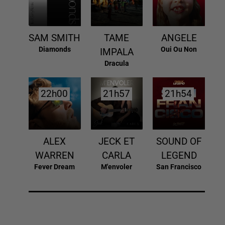
SAM SMITH
TAME
ANGELE
Diamonds
Oui Ou Non
IMPALA
Dracula
22h00
22h00
21h57
21h57
21h54
21h54
ALEX
JECK ET
SOUND OF
WARREN
CARLA
LEGEND
Fever Dream
M'envoler
San Francisco