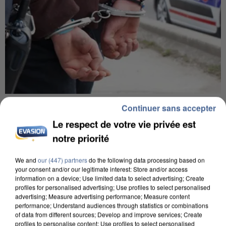
7 août 2026
Continuer sans accepter
Un second cadre de la DZ Mafia interpellé en
Le respect de votre vie privée est
Algérie
notre priorité
Un cofondateur du réseau avait été interpellé
quelques jours plus tôt.
We and
our (447) partners
do the following data processing based on
your consent and/or our legitimate interest: Store and/or access
information on a device; Use limited data to select advertising; Create
profiles for personalised advertising; Use profiles to select personalised
advertising; Measure advertising performance; Measure content
performance; Understand audiences through statistics or combinations
of data from different sources; Develop and improve services; Create
profiles to personalise content; Use profiles to select personalised