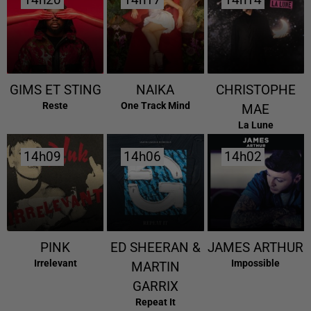
14h20
14h20
14h17
14h17
14h14
14h14
GIMS ET STING
NAIKA
CHRISTOPHE
Reste
One Track Mind
MAE
La Lune
14h09
14h09
14h06
14h06
14h02
14h02
PINK
ED SHEERAN &
JAMES ARTHUR
Irrelevant
Impossible
MARTIN
GARRIX
Repeat It