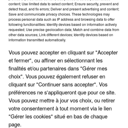
content; Use limited data to select content; Ensure security, prevent and
detect fraud, and fix errors; Deliver and present advertising and content;
Save and communicate privacy choices. These technologies may
process personal data such as IP address and browsing data to offer
following functionalities: Identify devices based on information actively
requested; Use precise geolocation data; Match and combine data from
other data sources; Link different devices; Identify devices based on
information transmitted automatically.
Vous pouvez accepter en cliquant sur "Accepter
et fermer", ou affiner en sélectionnant les
6 août 2026
finalités et/ou partenaires dans "Gérer mes
Gabriel Attal et Raphaël Glucksmann visés par des
choix". Vous pouvez également refuser en
ingérences...
cliquant sur "Continuer sans accepter". Vos
Sollicité, Sébastien Lecornu annonce un "travail
préférences ne s'appliqueront que pour ce site.
commun" avec les partis à la rentrée.
Vous pouvez mettre à jour vos choix, ou retirer
votre consentement à tout moment via le lien
"Gérer les cookies" situé en bas de chaque
page.