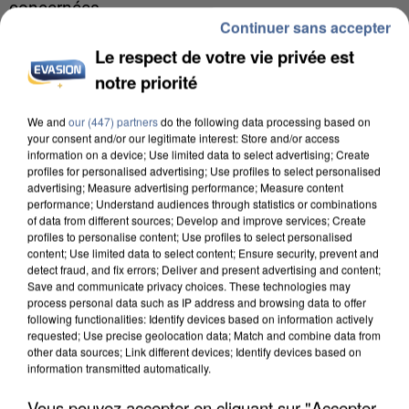
concernées.
Continuer sans accepter
Le respect de votre vie privée est
notre priorité
We and
our (447) partners
do the following data processing based on
your consent and/or our legitimate interest: Store and/or access
information on a device; Use limited data to select advertising; Create
profiles for personalised advertising; Use profiles to select personalised
advertising; Measure advertising performance; Measure content
performance; Understand audiences through statistics or combinations
of data from different sources; Develop and improve services; Create
profiles to personalise content; Use profiles to select personalised
content; Use limited data to select content; Ensure security, prevent and
detect fraud, and fix errors; Deliver and present advertising and content;
Save and communicate privacy choices. These technologies may
process personal data such as IP address and browsing data to offer
following functionalities: Identify devices based on information actively
requested; Use precise geolocation data; Match and combine data from
8h00
other data sources; Link different devices; Identify devices based on
Un second cadre de la DZ Mafia interpellé en
information transmitted automatically.
Algérie
Vous pouvez accepter en cliquant sur "Accepter
Un cofondateur du réseau avait été interpellé