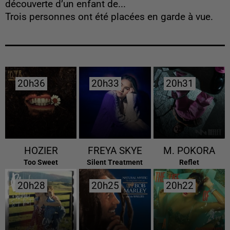
découverte d’un enfant de...
Trois personnes ont été placées en garde à vue.
20h36
20h36
20h33
20h33
20h31
20h31
HOZIER
FREYA SKYE
M. POKORA
Too Sweet
Silent Treatment
Reflet
20h28
20h28
20h25
20h25
20h22
20h22