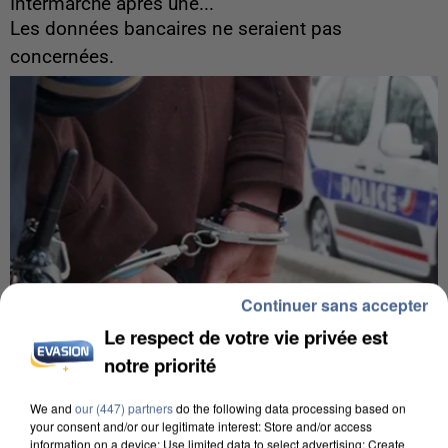
Intermarché après une...
Les données bancaires ne seraient pas
concernées.
Continuer sans accepter
Le respect de votre vie privée est
notre priorité
We and
our (447) partners
do the following data processing based on
7 août 2026
your consent and/or our legitimate interest: Store and/or access
Un second cadre de la DZ Mafia interpellé en
information on a device; Use limited data to select advertising; Create