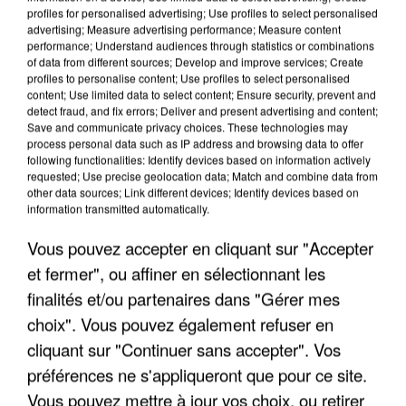
profiles for personalised advertising; Use profiles to select personalised
Algérie
advertising; Measure advertising performance; Measure content
Un cofondateur du réseau avait été interpellé
performance; Understand audiences through statistics or combinations
of data from different sources; Develop and improve services; Create
quelques jours plus tôt.
profiles to personalise content; Use profiles to select personalised
content; Use limited data to select content; Ensure security, prevent and
detect fraud, and fix errors; Deliver and present advertising and content;
Save and communicate privacy choices. These technologies may
process personal data such as IP address and browsing data to offer
following functionalities: Identify devices based on information actively
requested; Use precise geolocation data; Match and combine data from
other data sources; Link different devices; Identify devices based on
information transmitted automatically.
Vous pouvez accepter en cliquant sur "Accepter
et fermer", ou affiner en sélectionnant les
finalités et/ou partenaires dans "Gérer mes
choix". Vous pouvez également refuser en
cliquant sur "Continuer sans accepter". Vos
préférences ne s'appliqueront que pour ce site.
6 août 2026
Vous pouvez mettre à jour vos choix, ou retirer