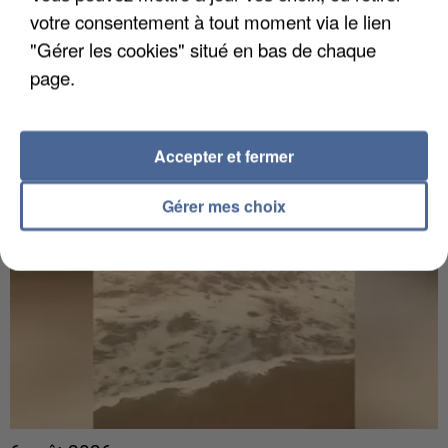
Gabriel Attal et Raphaël Glucksmann visés par des
votre consentement à tout moment via le lien
ingérences...
"Gérer les cookies" situé en bas de chaque
Sollicité, Sébastien Lecornu annonce un "travail
page.
commun" avec les partis à la rentrée.
Accepter et fermer
Gérer mes choix