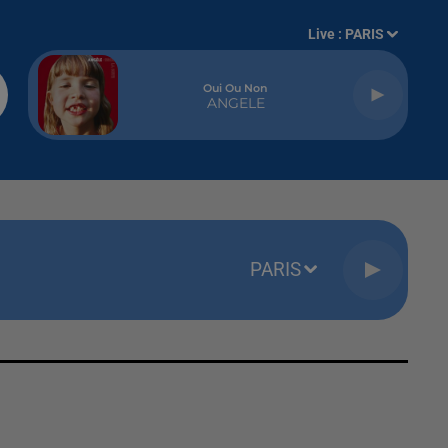
Live :
PARIS
Oui Ou Non
ANGELE
PARIS