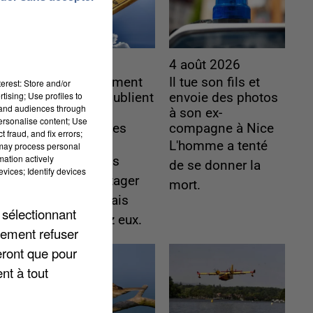
4 août 2026
4 août 2026
Le gouvernement
Il tue son fils et
erest: Store and/or
tising; Use profiles to
et l’Ademe publient
envoie des photos
tand audiences through
une carte
à son ex-
personalise content; Use
interactive des
compagne à Nice
 fraud, and fix errors;
lieux...
L'homme a tenté
 may process personal
mation actively
Les habitants
de se donner la
vices; Identify devices
peuvent partager
mort.
les points frais
 sélectionnant
près de chez eux.
lement refuser
eront que pour
nt à tout