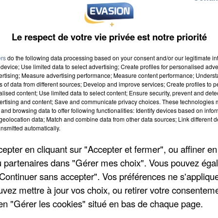
Le respect de votre vie privée est notre priorité
ers
do the following data processing based on your consent and/or our legitimate int
device; Use limited data to select advertising; Create profiles for personalised adver
vertising; Measure advertising performance; Measure content performance; Unders
ns of data from different sources; Develop and improve services; Create profiles to 
alised content; Use limited data to select content; Ensure security, prevent and detect
ertising and content; Save and communicate privacy choices. These technologies
and browsing data to offer following functionalities: Identify devices based on infor
eolocation data; Match and combine data from other data sources; Link different de
nsmitted automatically.
pter en cliquant sur "Accepter et fermer", ou affiner en
/ou partenaires dans "Gérer mes choix". Vous pouvez éga
"Continuer sans accepter". Vos préférences ne s'appliqu
uvez mettre à jour vos choix, ou retirer votre consenteme
en "Gérer les cookies" situé en bas de chaque page.