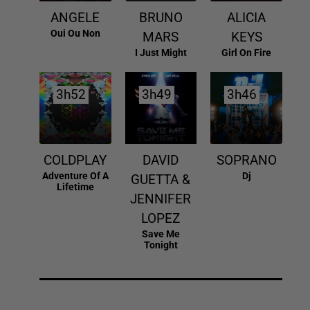
ANGELE
BRUNO
ALICIA
Oui Ou Non
MARS
KEYS
I Just Might
Girl On Fire
3h52
3h52
3h49
3h49
3h46
3h46
COLDPLAY
DAVID
SOPRANO
Adventure Of A
Dj
GUETTA &
Lifetime
JENNIFER
LOPEZ
Save Me
Tonight