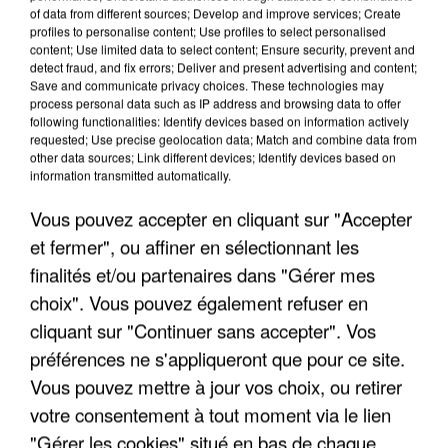
of data from different sources; Develop and improve services; Create
profiles to personalise content; Use profiles to select personalised
content; Use limited data to select content; Ensure security, prevent and
detect fraud, and fix errors; Deliver and present advertising and content;
Save and communicate privacy choices. These technologies may
process personal data such as IP address and browsing data to offer
following functionalities: Identify devices based on information actively
requested; Use precise geolocation data; Match and combine data from
other data sources; Link different devices; Identify devices based on
information transmitted automatically.
Vous pouvez accepter en cliquant sur "Accepter
5 août 2026
et fermer", ou affiner en sélectionnant les
Une enquête ouverte à Marseille après la
finalités et/ou partenaires dans "Gérer mes
découverte d’un enfant de...
choix". Vous pouvez également refuser en
Trois personnes ont été placées en garde à vue.
cliquant sur "Continuer sans accepter". Vos
préférences ne s'appliqueront que pour ce site.
Vous pouvez mettre à jour vos choix, ou retirer
votre consentement à tout moment via le lien
"Gérer les cookies" situé en bas de chaque