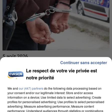
5 août 2026
Continuer sans accepter
L’un des fondateurs supposés de la DZ Mafia
interpellé en Algérie
Le respect de votre vie privée est
Il est soupçonné d'y avoir mené ses opérations en
notre priorité
France.
We and
our (447) partners
do the following data processing based on
your consent and/or our legitimate interest: Store and/or access
information on a device; Use limited data to select advertising; Create
profiles for personalised advertising; Use profiles to select personalised
advertising; Measure advertising performance; Measure content
performance; Understand audiences through statistics or combinations