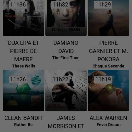
11h36
11h36
11h32
11h32
11h29
11h29
DUA LIPA ET
DAMIANO
PIERRE
PIERRE DE
DAVID
GARNIER ET M.
The First Time
MAERE
POKORA
These Walls
Chaque Seconde
11h26
11h26
11h22
11h22
11h19
11h19
CLEAN BANDIT
JAMES
ALEX WARREN
Rather Be
Fever Dream
MORRISON ET