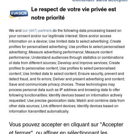
Le respect de votre vie privée est
notre priorité
We and
our (447) partners
do the following data processing based on
your consent and/or our legitimate interest: Store and/or access
UNE TOURISTE DE L’OISE EMPORTÉE PAR UNE
information on a device; Use limited data to select advertising; Create
COULÉE DE BOUE EN HAUTE-SAVOIE
profiles for personalised advertising; Use profiles to select personalised
advertising; Measure advertising performance; Measure content
performance; Understand audiences through statistics or combinations
of data from different sources; Develop and improve services; Create
profiles to personalise content; Use profiles to select personalised
content; Use limited data to select content; Ensure security, prevent and
detect fraud, and fix errors; Deliver and present advertising and content;
Save and communicate privacy choices. These technologies may
process personal data such as IP address and browsing data to offer
following functionalities: Identify devices based on information actively
requested; Use precise geolocation data; Match and combine data from
other data sources; Link different devices; Identify devices based on
information transmitted automatically.
Vous pouvez accepter en cliquant sur "Accepter
et fermer", ou affiner en sélectionnant les