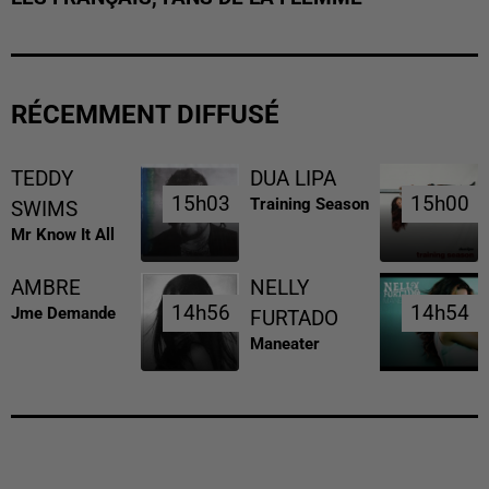
RÉCEMMENT DIFFUSÉ
TEDDY
DUA LIPA
15h03
15h03
15h00
15h00
Training Season
SWIMS
Mr Know It All
AMBRE
NELLY
14h56
14h56
14h54
14h54
Jme Demande
FURTADO
Maneater