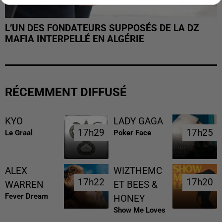
L’UN DES FONDATEURS SUPPOSÉS DE LA DZ
MAFIA INTERPELLÉ EN ALGÉRIE
RÉCEMMENT DIFFUSÉ
KYO
LADY GAGA
17h29
17h29
17h25
17h25
Le Graal
Poker Face
ALEX
WIZTHEMC
17h22
17h22
17h20
17h20
WARREN
ET BEES &
Fever Dream
HONEY
Show Me Loves