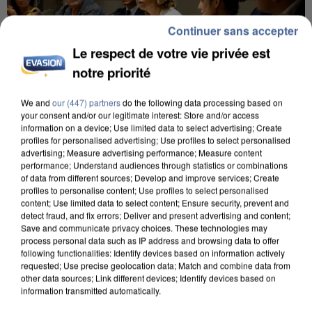
Continuer sans accepter
Le respect de votre vie privée est
notre priorité
We and
our (447) partners
do the following data processing based on
your consent and/or our legitimate interest: Store and/or access
INCENDIES : L’ÎLE-DE-FRANCE LANCE UN ÉLAN
information on a device; Use limited data to select advertising; Create
profiles for personalised advertising; Use profiles to select personalised
DE SOLIDARITÉ AVEC LES...
advertising; Measure advertising performance; Measure content
performance; Understand audiences through statistics or combinations
of data from different sources; Develop and improve services; Create
profiles to personalise content; Use profiles to select personalised
content; Use limited data to select content; Ensure security, prevent and
detect fraud, and fix errors; Deliver and present advertising and content;
Save and communicate privacy choices. These technologies may
process personal data such as IP address and browsing data to offer
following functionalities: Identify devices based on information actively
requested; Use precise geolocation data; Match and combine data from
other data sources; Link different devices; Identify devices based on
information transmitted automatically.