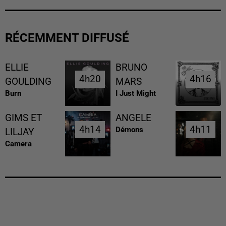
RÉCEMMENT DIFFUSÉ
ELLIE
BRUNO
4h20
4h20
4h16
4h16
GOULDING
MARS
Burn
I Just Might
GIMS ET
ANGELE
4h14
4h14
4h11
4h11
Démons
LILJAY
Camera