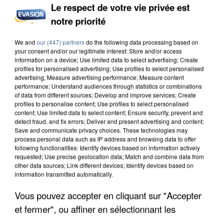
Le respect de votre vie privée est
notre priorité
INCENDIES : L’ÎLE-DE-FRANCE LANCE UN ÉLAN
We and
our (447) partners
do the following data processing based on
DE SOLIDARITÉ AVEC LES...
your consent and/or our legitimate interest: Store and/or access
information on a device; Use limited data to select advertising; Create
profiles for personalised advertising; Use profiles to select personalised
advertising; Measure advertising performance; Measure content
performance; Understand audiences through statistics or combinations
of data from different sources; Develop and improve services; Create
profiles to personalise content; Use profiles to select personalised
content; Use limited data to select content; Ensure security, prevent and
detect fraud, and fix errors; Deliver and present advertising and content;
Save and communicate privacy choices. These technologies may
process personal data such as IP address and browsing data to offer
following functionalities: Identify devices based on information actively
requested; Use precise geolocation data; Match and combine data from
other data sources; Link different devices; Identify devices based on
information transmitted automatically.
Vous pouvez accepter en cliquant sur "Accepter
et fermer", ou affiner en sélectionnant les