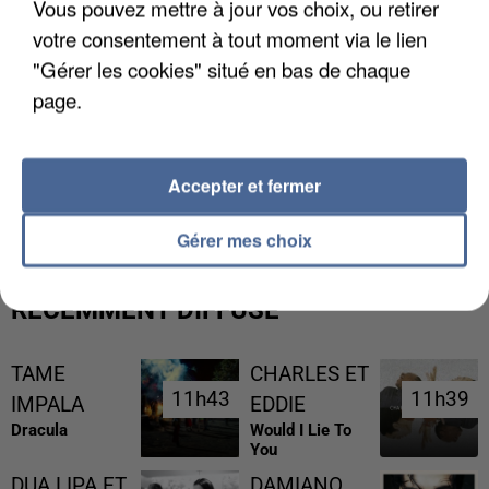
Vous pouvez mettre à jour vos choix, ou retirer
votre consentement à tout moment via le lien
"Gérer les cookies" situé en bas de chaque
page.
L’UN DES FONDATEURS SUPPOSÉS DE LA DZ
Accepter et fermer
MAFIA INTERPELLÉ EN ALGÉRIE
Gérer mes choix
RÉCEMMENT DIFFUSÉ
TAME
CHARLES ET
11h43
11h43
11h39
11h39
IMPALA
EDDIE
Dracula
Would I Lie To
You
DUA LIPA ET
DAMIANO