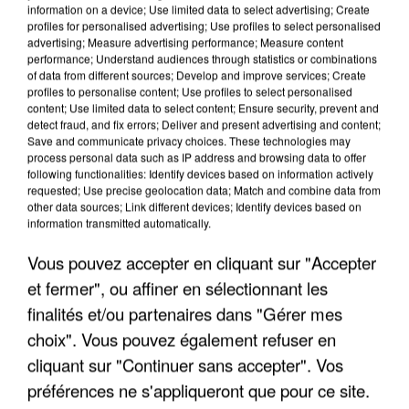
information on a device; Use limited data to select advertising; Create
profiles for personalised advertising; Use profiles to select personalised
advertising; Measure advertising performance; Measure content
performance; Understand audiences through statistics or combinations
of data from different sources; Develop and improve services; Create
profiles to personalise content; Use profiles to select personalised
content; Use limited data to select content; Ensure security, prevent and
detect fraud, and fix errors; Deliver and present advertising and content;
Save and communicate privacy choices. These technologies may
process personal data such as IP address and browsing data to offer
following functionalities: Identify devices based on information actively
requested; Use precise geolocation data; Match and combine data from
APRÈS TOUTES CES CANICULES, LES REFUGES
other data sources; Link different devices; Identify devices based on
DE FAUNE SAUVAGE SONT...
information transmitted automatically.
Vous pouvez accepter en cliquant sur "Accepter
et fermer", ou affiner en sélectionnant les
finalités et/ou partenaires dans "Gérer mes
choix". Vous pouvez également refuser en
cliquant sur "Continuer sans accepter". Vos
préférences ne s'appliqueront que pour ce site.