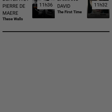
11h36
11h36
11h32
11h32
PIERRE DE
DAVID
The First Time
MAERE
These Walls