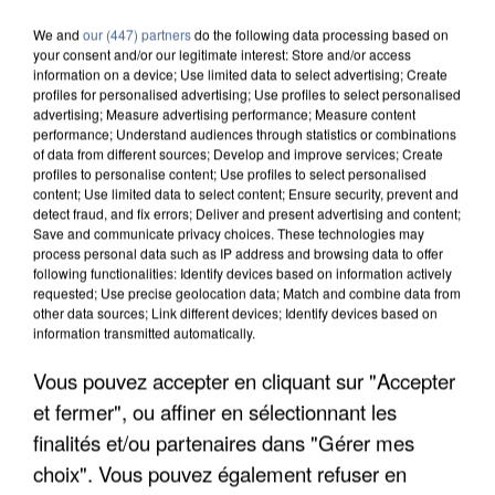
We and
our (447) partners
do the following data processing based on
your consent and/or our legitimate interest: Store and/or access
information on a device; Use limited data to select advertising; Create
profiles for personalised advertising; Use profiles to select personalised
advertising; Measure advertising performance; Measure content
performance; Understand audiences through statistics or combinations
of data from different sources; Develop and improve services; Create
profiles to personalise content; Use profiles to select personalised
content; Use limited data to select content; Ensure security, prevent and
detect fraud, and fix errors; Deliver and present advertising and content;
Save and communicate privacy choices. These technologies may
process personal data such as IP address and browsing data to offer
following functionalities: Identify devices based on information actively
requested; Use precise geolocation data; Match and combine data from
other data sources; Link different devices; Identify devices based on
information transmitted automatically.
Vous pouvez accepter en cliquant sur "Accepter
LES DONNÉES DE 300 000 CLIENTS DÉROBÉES À
INTERMARCHÉ APRÈS UNE...
et fermer", ou affiner en sélectionnant les
finalités et/ou partenaires dans "Gérer mes
choix". Vous pouvez également refuser en