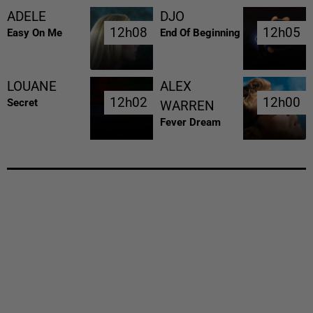
ADELE
DJO
12h08
12h08
12h05
12h05
Easy On Me
End Of Beginning
LOUANE
ALEX
12h02
12h02
12h00
12h00
Secret
WARREN
Fever Dream