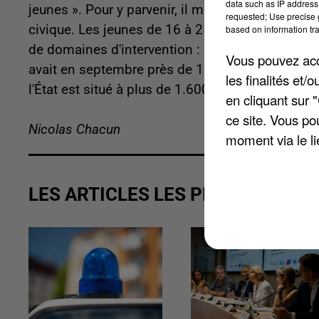
data such as IP address 
jeunes ». Pour y parvenir, il mise sur plusieurs 
requested; Use precise g
civique. Les jeunes de 16 à 25 ans (et jusqu'à 
based on information tra
de domaines d'intervention : santé, éducation, d
Vous pouvez acce
avait en septembre près de 1.200 volontaires rec
les finalités et
l'État est situé à plus de 1.600.
en cliquant sur 
ce site. Vous po
Nicolas Chacun
moment via le li
LES ARTICLES LES PLUS VUS