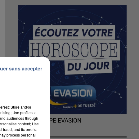
uer sans accepter
erest: Store and/or
tising; Use profiles to
tand audiences through
L'HOROSCOPE EVASION
personalise content; Use
 fraud, and fix errors;
 may process personal