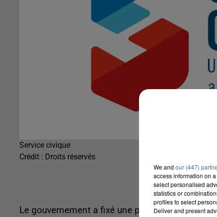
Service civique
Crédit :
Droits réservés
We and
our (447) partn
access information on a 
select personalised ad
statistics or combinatio
profiles to select person
Le gouvernement a fixé une politique prioritaire 
Deliver and present adv