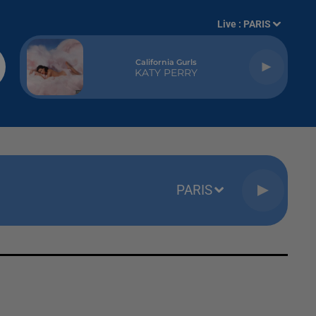
Live :
PARIS
California Gurls
KATY PERRY
PARIS