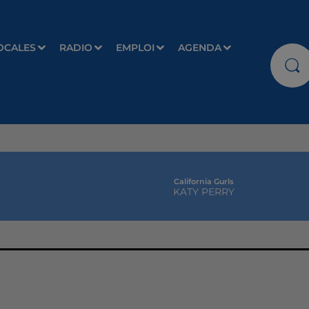
OCALES
RADIO
EMPLOI
AGENDA
California Gurls
KATY PERRY