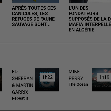
APRÈS TOUTES CES
L’UN DES
CANICULES, LES
FONDATEURS
REFUGES DE FAUNE
SUPPOSÉS DE LA D
SAUVAGE SONT...
MAFIA INTERPELL
EN ALGÉRIE
ED
MIKE
1h22
1h22
1h19
1h19
SHEERAN
PERRY
The Ocean
& MARTIN
GARRIX
Repeat It