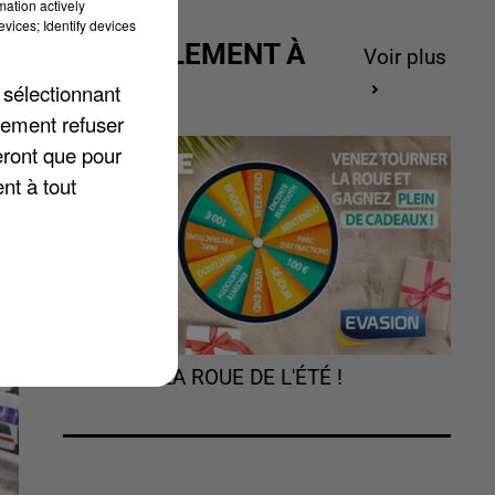
mation actively
ce
vices; Identify devices
e
ACTUELLEMENT À
Voir plus
GAGNER
 sélectionnant
lement refuser
eront que pour
nt à tout
TOURNEZ LA ROUE DE L'ÉTÉ !