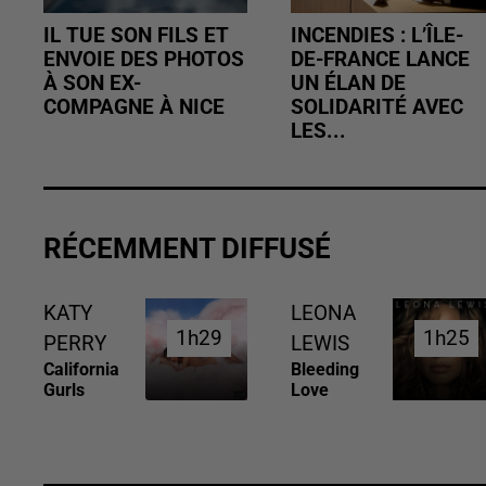
IL TUE SON FILS ET
INCENDIES : L’ÎLE-
ENVOIE DES PHOTOS
DE-FRANCE LANCE
À SON EX-
UN ÉLAN DE
COMPAGNE À NICE
SOLIDARITÉ AVEC
LES...
RÉCEMMENT DIFFUSÉ
KATY
LEONA
1h29
1h29
1h25
1h25
PERRY
LEWIS
California
Bleeding
Gurls
Love