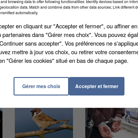
and browsing data to offer following functionalities: Identify devices based on infor
dispositifs dont le recrutement de volontaires en Servi
eolocation data; Match and combine data from other data sources; Link different de
30 avec un handicap) peuvent choisir parmi une dizain
nsmitted automatically.
éfense de l'environnement... En Seine-et-Marne, il y
pter en cliquant sur "Accepter et fermer", ou affiner en
rutés. Il reste encore du chemin puisque l'objectif de
/ou partenaires dans "Gérer mes choix". Vous pouvez éga
"Continuer sans accepter". Vos préférences ne s'appliqu
uvez mettre à jour vos choix, ou retirer votre consenteme
en "Gérer les cookies" situé en bas de chaque page.
Gérer mes choix
Accepter et fermer