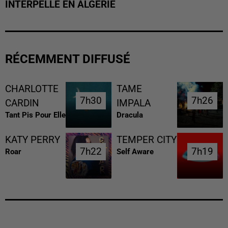
INTERPELLÉ EN ALGÉRIE
RÉCEMMENT DIFFUSÉ
CHARLOTTE
TAME
7h30
7h30
7h26
7h26
CARDIN
IMPALA
Tant Pis Pour Elle
Dracula
KATY PERRY
TEMPER CITY
7h22
7h22
7h19
7h19
Roar
Self Aware