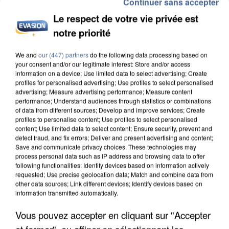
Continuer sans accepter
Le respect de votre vie privée est
notre priorité
We and
our (447) partners
do the following data processing based on
APRÈS TOUTES CES CANICULES, LES REFUGES
your consent and/or our legitimate interest: Store and/or access
DE FAUNE SAUVAGE SONT...
information on a device; Use limited data to select advertising; Create
profiles for personalised advertising; Use profiles to select personalised
advertising; Measure advertising performance; Measure content
performance; Understand audiences through statistics or combinations
of data from different sources; Develop and improve services; Create
profiles to personalise content; Use profiles to select personalised
content; Use limited data to select content; Ensure security, prevent and
detect fraud, and fix errors; Deliver and present advertising and content;
Save and communicate privacy choices. These technologies may
process personal data such as IP address and browsing data to offer
following functionalities: Identify devices based on information actively
requested; Use precise geolocation data; Match and combine data from
other data sources; Link different devices; Identify devices based on
information transmitted automatically.
Vous pouvez accepter en cliquant sur "Accepter
et fermer", ou affiner en sélectionnant les