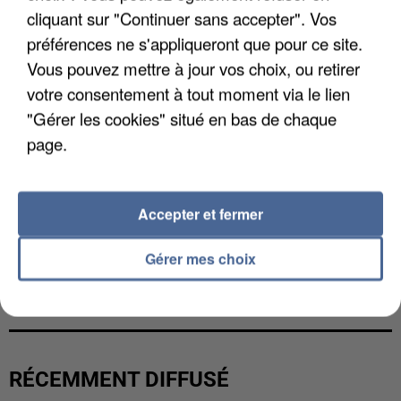
cliquant sur "Continuer sans accepter". Vos
préférences ne s'appliqueront que pour ce site.
Vous pouvez mettre à jour vos choix, ou retirer
votre consentement à tout moment via le lien
"Gérer les cookies" situé en bas de chaque
page.
Accepter et fermer
Gérer mes choix
L’UN DES FONDATEURS SUPPOSÉS DE LA DZ
MAFIA INTERPELLÉ EN ALGÉRIE
RÉCEMMENT DIFFUSÉ