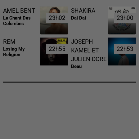
AMEL BENT
SHAKIRA
23h02
23h02
23h00
23h00
Le Chant Des
Dai Dai
Colombes
REM
JOSEPH
22h55
22h55
22h53
22h53
Losing My
KAMEL ET
Religion
JULIEN DORE
Beau