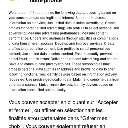
We and
our (447) partners
do the following data processing based on
your consent and/or our legitimate interest: Store and/or access
information on a device; Use limited data to select advertising; Create
profiles for personalised advertising; Use profiles to select personalised
advertising; Measure advertising performance; Measure content
performance; Understand audiences through statistics or combinations
of data from different sources; Develop and improve services; Create
profiles to personalise content; Use profiles to select personalised
content; Use limited data to select content; Ensure security, prevent and
detect fraud, and fix errors; Deliver and present advertising and content;
Save and communicate privacy choices. These technologies may
process personal data such as IP address and browsing data to offer
following functionalities: Identify devices based on information actively
requested; Use precise geolocation data; Match and combine data from
other data sources; Link different devices; Identify devices based on
information transmitted automatically.
Vous pouvez accepter en cliquant sur "Accepter
APRÈS TOUTES CES CANICULES, LES REFUGES
DE FAUNE SAUVAGE SONT...
et fermer", ou affiner en sélectionnant les
finalités et/ou partenaires dans "Gérer mes
choix". Vous pouvez également refuser en