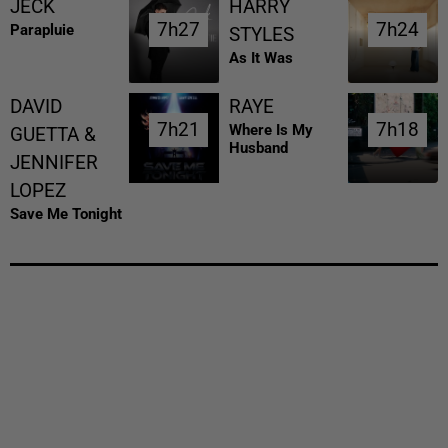
JECK
HARRY
7h27
7h27
7h24
7h24
Parapluie
STYLES
As It Was
DAVID
RAYE
7h21
7h21
7h18
7h18
Where Is My
GUETTA &
Husband
JENNIFER
LOPEZ
Save Me Tonight