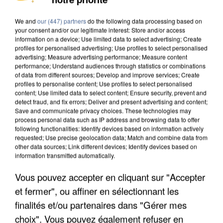
We and
our (447) partners
do the following data processing based on
your consent and/or our legitimate interest: Store and/or access
information on a device; Use limited data to select advertising; Create
profiles for personalised advertising; Use profiles to select personalised
advertising; Measure advertising performance; Measure content
performance; Understand audiences through statistics or combinations
of data from different sources; Develop and improve services; Create
profiles to personalise content; Use profiles to select personalised
content; Use limited data to select content; Ensure security, prevent and
detect fraud, and fix errors; Deliver and present advertising and content;
Save and communicate privacy choices. These technologies may
process personal data such as IP address and browsing data to offer
following functionalities: Identify devices based on information actively
requested; Use precise geolocation data; Match and combine data from
other data sources; Link different devices; Identify devices based on
information transmitted automatically.
APRÈS TOUTES CES CANICULES, LES REFUGES
DE FAUNE SAUVAGE SONT...
Vous pouvez accepter en cliquant sur "Accepter
et fermer", ou affiner en sélectionnant les
finalités et/ou partenaires dans "Gérer mes
choix". Vous pouvez également refuser en