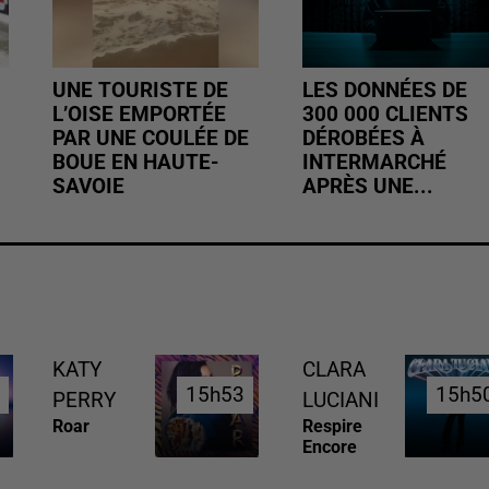
UNE TOURISTE DE
LES DONNÉES DE
L’OISE EMPORTÉE
300 000 CLIENTS
PAR UNE COULÉE DE
DÉROBÉES À
BOUE EN HAUTE-
INTERMARCHÉ
SAVOIE
APRÈS UNE...
KATY
CLARA
7
7
15h53
15h53
15h5
15h5
PERRY
LUCIANI
Roar
Respire
Encore