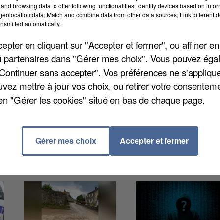
and browsing data to offer following functionalities: Identify devices based on infor
eolocation data; Match and combine data from other data sources; Link different de
nsmitted automatically.
ce, et en appel à la mobilisation générale. Avec un
 étés impacté par la crise sanitaire. Seize collectes
pter en cliquant sur "Accepter et fermer", ou affiner en
n raison de la pandémie. L'objectif serait d'atteindre
/ou partenaires dans "Gérer mes choix". Vous pouvez éga
exagone d'ici les trois prochaines semaines. Premie
"Continuer sans accepter". Vos préférences ne s'appliqu
ts de 15h30 à 19h à la salle des fêtes. Le 6 octobre 
uvez mettre à jour vos choix, ou retirer votre consenteme
encore le lendemain à Pierres, à la salle Maurice-
en "Gérer les cookies" situé en bas de chaque page.
ns peuvent donner leur sang.
Gérer mes choix
Accepter et fermer