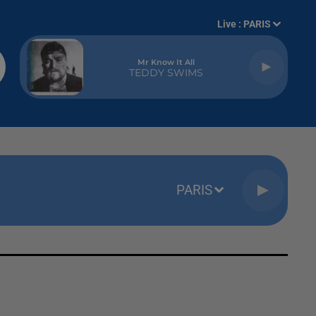
Live :
PARIS
Mr Know It All
TEDDY SWIMS
PARIS