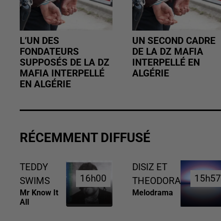
L’UN DES
UN SECOND CADRE
FONDATEURS
DE LA DZ MAFIA
SUPPOSÉS DE LA DZ
INTERPELLÉ EN
MAFIA INTERPELLÉ
ALGÉRIE
EN ALGÉRIE
RÉCEMMENT DIFFUSÉ
TEDDY
DISIZ ET
16h00
16h00
15h5
15h5
SWIMS
THEODORA
Mr Know It
Melodrama
All