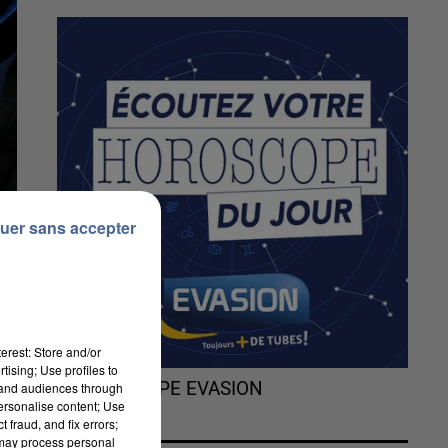
uer sans accepter
erest: Store and/or
tising; Use profiles to
L'HOROSCOPE EVASION
tand audiences through
personalise content; Use
 fraud, and fix errors;
 may process personal