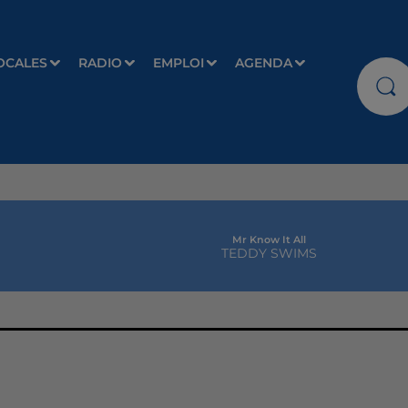
OCALES
RADIO
EMPLOI
AGENDA
Mr Know It All
TEDDY SWIMS