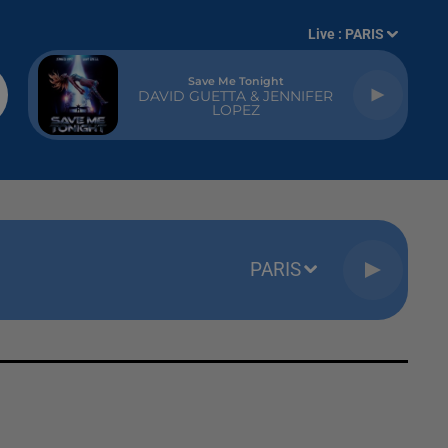
Live :
PARIS
Save Me Tonight
DAVID GUETTA & JENNIFER
LOPEZ
PARIS