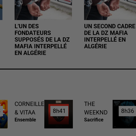
L’UN DES
UN SECOND CADRE
FONDATEURS
DE LA DZ MAFIA
SUPPOSÉS DE LA DZ
INTERPELLÉ EN
MAFIA INTERPELLÉ
ALGÉRIE
EN ALGÉRIE
CORNEILLE
THE
8
8
8h41
8h41
8h36
8h36
& VITAA
WEEKND
Ensemble
Sacrifice