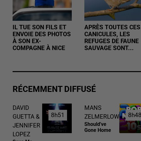
IL TUE SON FILS ET
APRÈS TOUTES CES
ENVOIE DES PHOTOS
CANICULES, LES
À SON EX-
REFUGES DE FAUNE
COMPAGNE À NICE
SAUVAGE SONT...
RÉCEMMENT DIFFUSÉ
DAVID
MANS
8h51
8h51
8h4
8h4
GUETTA &
ZELMERLOW
Should've
JENNIFER
Gone Home
LOPEZ