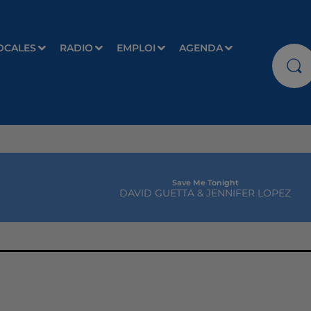
OCALES
RADIO
EMPLOI
AGENDA
Save Me Tonight
DAVID GUETTA & JENNIFER LOPEZ