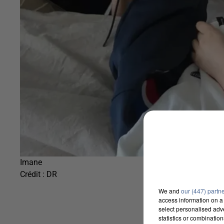
Imane
Crédit :
DR
We and
our (447) partn
access information on a 
select personalised ad
statistics or combinatio