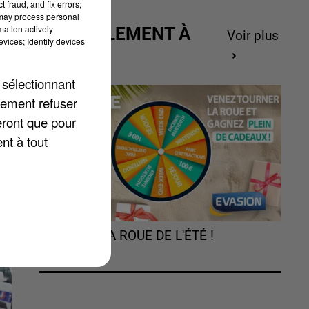
 fraud, and fix errors;
 may process personal
e-
mation actively
ACTUELLEMENT À
Voir plus
vices; Identify devices
nt
GAGNER
 sélectionnant
lement refuser
eront que pour
nt à tout
TOURNEZ LA ROUE DE L'ÉTÉ !