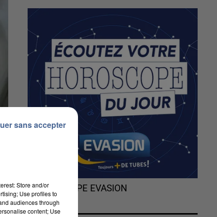
uer sans accepter
erest: Store and/or
L'HOROSCOPE EVASION
tising; Use profiles to
tand audiences through
personalise content; Use