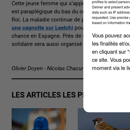
profiles to select person
Cette jeune femme qui s’apprête à fêter ses 20 a
Deliver and present adv
est paraplégique du bas du corps depuis le mois 
data such as IP address 
requested; Use precise g
Roi. La maladie continue de progresser. Le club 
based on information tra
une cagnotte sur Leetchi
pour aider sa famille à
Vous pouvez acce
chance en Espagne. Près de la moitié des 72.000
les finalités et
solidaire sera aussi organisé le 30 mai prochain
en cliquant sur 
ce site. Vous po
moment via le li
Olivier Doyen - Nicolas Chacun
LES ARTICLES LES PLUS VUS