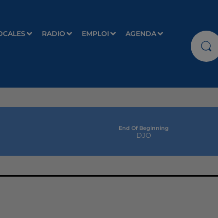
OCALES
RADIO
EMPLOI
AGENDA
End Of Beginning
DJO