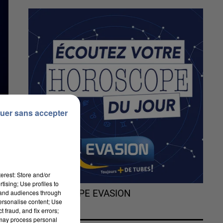
uer sans accepter
erest: Store and/or
tising; Use profiles to
tand audiences through
L'HOROSCOPE EVASION
personalise content; Use
 fraud, and fix errors;
 may process personal