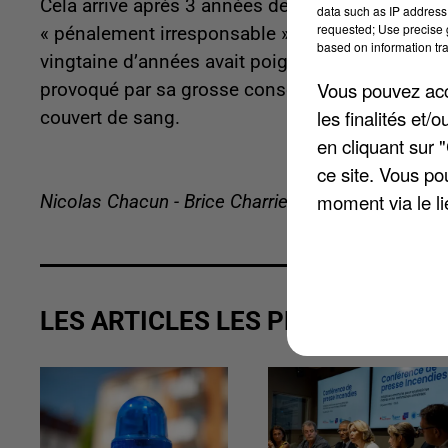
Cela arrive après 3 années de détention provisoi
data such as IP address 
requested; Use precise g
« pénalement irresponsable ». L’affaire remonte
based on information tra
vingtaine d’années avait poignardé sans raison,
Vous pouvez acce
provoqué par sa grosse consommation de cannabis
les finalités et
couvert de sang.
en cliquant sur 
ce site. Vous po
moment via le li
Nicolas Chacun - Brice Charrier
LES ARTICLES LES PLUS VUS