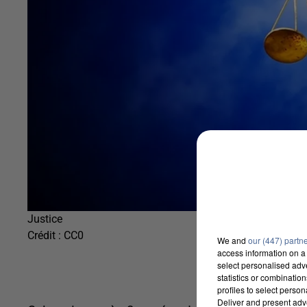
Justice
Crédit :
CC0
We and
our (447) partn
access information on a 
select personalised ad
statistics or combinatio
profiles to select person
Deliver and present adv