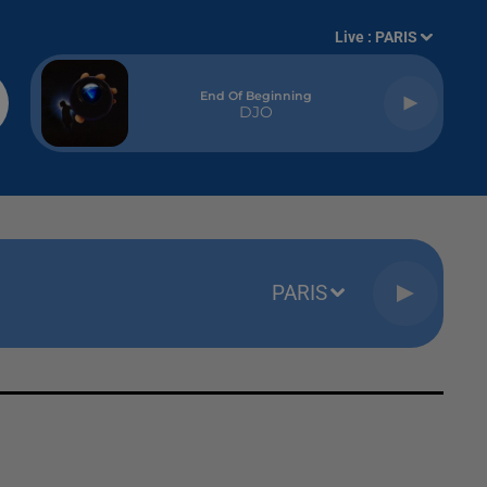
Live :
PARIS
End Of Beginning
DJO
PARIS