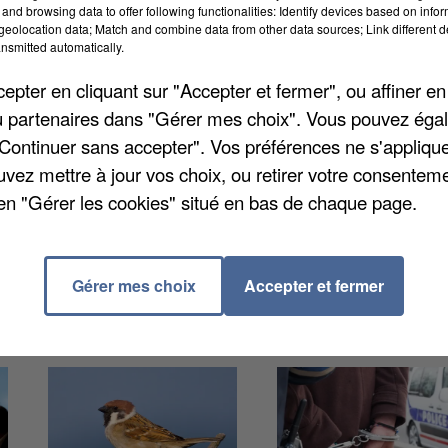
re. La cour d’assises de Seine-et-Marne l’a déclaré
and browsing data to offer following functionalities: Identify devices based on infor
eolocation data; Match and combine data from other data sources; Link different de
 à l’été 2022, à Thorigny-sur-Marne. Ce garçon d’une
nsmitted automatically.
 deux de ses amis. Un passage à l’acte visiblement
pter en cliquant sur "Accepter et fermer", ou affiner en
. Il avait ensuite été arrêté dans la rue, nu et
/ou partenaires dans "Gérer mes choix". Vous pouvez éga
"Continuer sans accepter". Vos préférences ne s'appliqu
uvez mettre à jour vos choix, ou retirer votre consenteme
en "Gérer les cookies" situé en bas de chaque page.
Gérer mes choix
Accepter et fermer