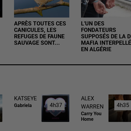
APRÈS TOUTES CES
L’UN DES
CANICULES, LES
FONDATEURS
REFUGES DE FAUNE
SUPPOSÉS DE LA D
SAUVAGE SONT...
MAFIA INTERPELL
EN ALGÉRIE
KATSEYE
ALEX
4h37
4h37
4h35
4h35
Gabriela
WARREN
Carry You
Home