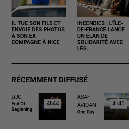
IL TUE SON FILS ET
INCENDIES : L’ÎLE-
ENVOIE DES PHOTOS
DE-FRANCE LANCE
À SON EX-
UN ÉLAN DE
COMPAGNE À NICE
SOLIDARITÉ AVEC
LES...
RÉCEMMENT DIFFUSÉ
DJO
ASAF
4h44
4h44
4h40
4h40
End Of
AVIDAN
Beginning
One Day