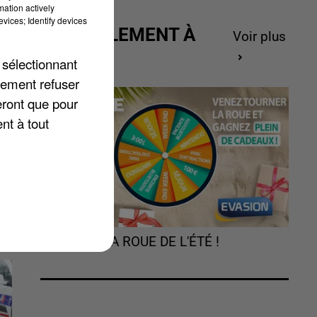
mation actively
vices; Identify devices
ACTUELLEMENT À
Voir plus
GAGNER
 sélectionnant
lement refuser
eront que pour
nt à tout
TOURNEZ LA ROUE DE L'ÉTÉ !