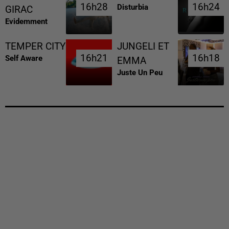
16h28
16h28
16h24
16h24
Disturbia
GIRAC
Evidemment
TEMPER CITY
JUNGELI ET
16h21
16h21
16h18
16h18
Self Aware
EMMA
Juste Un Peu