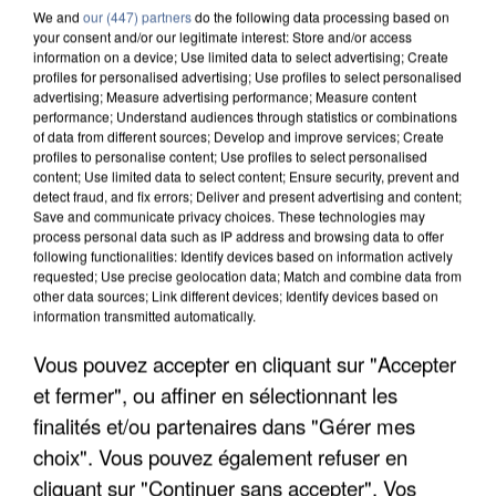
We and
our (447) partners
do the following data processing based on
your consent and/or our legitimate interest: Store and/or access
information on a device; Use limited data to select advertising; Create
profiles for personalised advertising; Use profiles to select personalised
advertising; Measure advertising performance; Measure content
performance; Understand audiences through statistics or combinations
of data from different sources; Develop and improve services; Create
profiles to personalise content; Use profiles to select personalised
content; Use limited data to select content; Ensure security, prevent and
detect fraud, and fix errors; Deliver and present advertising and content;
Save and communicate privacy choices. These technologies may
process personal data such as IP address and browsing data to offer
following functionalities: Identify devices based on information actively
requested; Use precise geolocation data; Match and combine data from
other data sources; Link different devices; Identify devices based on
information transmitted automatically.
APRÈS TOUTES CES CANICULES, LES REFUGES
Vous pouvez accepter en cliquant sur "Accepter
DE FAUNE SAUVAGE SONT...
et fermer", ou affiner en sélectionnant les
finalités et/ou partenaires dans "Gérer mes
choix". Vous pouvez également refuser en
cliquant sur "Continuer sans accepter". Vos